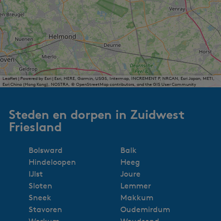
Leaflet
|
Powered by Esri | Esri, HERE, Garmin, USGS, Intermap, INCREMENT P, NRCAN, Esri Japan, METI,
Esri China (Hong Kong), NOSTRA, © OpenStreetMap contributors, and the GIS User Community
Steden en dorpen in Zuidwest
Friesland
Bolsward
Balk
Hindeloopen
Heeg
IJlst
Joure
Sloten
Lemmer
Sneek
Makkum
Stavoren
Oudemirdum