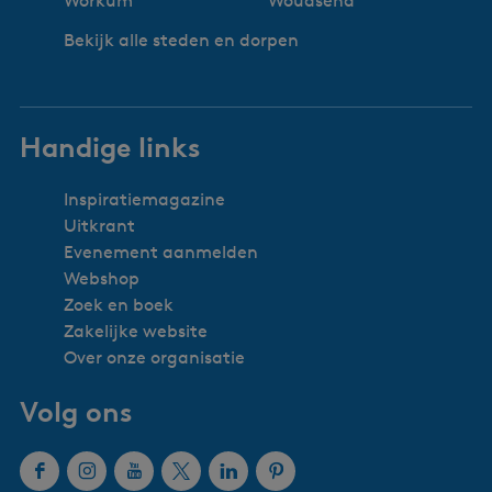
Workum
Woudsend
Bekijk alle steden en dorpen
Handige links
Inspiratiemagazine
Uitkrant
Evenement aanmelden
Webshop
Zoek en boek
Zakelijke website
Over onze organisatie
Volg ons
F
I
Y
X
L
P