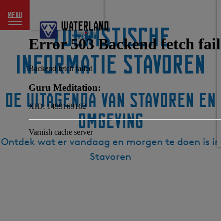
menu
G
Toeristische
a
n
informatie Stavoren
a
a
r
d
De uitagenda van Stavoren en
e
omgeving
h
o
m
Ontdek wat er vandaag en morgen te doen is in
e
Stavoren
p
a
g
e