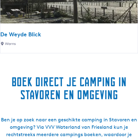
n
r
j
P
o
l
y
a
De Weyde Blick
c
D
e
Warns
e
t
W
o
e
b
y
e
Boek direct je camping in
d
e
Stavoren en omgeving
B
l
i
c
Ben je op zoek naar een geschikte camping in Stavoren en
k
omgeving? Via VVV Waterland van Friesland kun je
rechtstreeks meerdere campings boeken, waardoor je