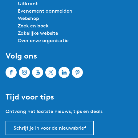
Uitkrant
Evenement aanmelden
Webshop
Zoek en boek
Zakelijke website
Over onze organisatie
Volg ons
F
I
Y
X
L
P
a
n
o
W
i
i
c
s
u
a
n
n
Tijd voor tips
e
t
T
t
k
t
b
a
u
e
e
e
Ontvang het laatste nieuws, tips en deals
o
g
b
r
d
r
o
r
e
l
I
e
k
a
W
a
n
s
Schrijf je in voor de nieuwsbrief
W
m
a
n
W
t