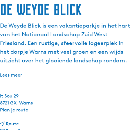
De Weyde Blick
De Weyde Blick is een vakantieparkje in het hart
van het Nationaal Landschap Zuid West
Friesland. Een rustige, sfeervolle logeerplek in
het dorpje Warns met veel groen en een wijds
uitzicht over het glooiende landschap rondom.
Lees meer
It Sou 29
8721 GX
Warns
n
Plan je route
a
n
a
Route