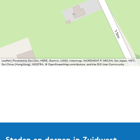
Leaflet
|
Powered by Esri | Esri, HERE, Garmin, USGS, Intermap, INCREMENT P, NRCAN, Esri Japan, METI,
Esri China (Hong Kong), NOSTRA, © OpenStreetMap contributors, and the GIS User Community
Steden en dorpen in Zuidwest