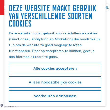
Deze website maakt gebruik
menu
NL
S
G
Z
van verschillende soorten
e
a
o
cookies
l
n
e
e
a
k
Deze website maakt gebruik van verschillende cookies
c
a
e
(Functioneel, Analytisch en Marketing) die noodzakelijk
t
r
n
zijn om de website zo goed mogelijk te laten
e
d
functioneren. Door op accepteren te klikken, geef je
e
e
aan hiermee akkoord te gaan.
r
h
t
o
Alle cookies accepteren
a
m
a
e
l
p
Alleen noodzakelijke cookies
H
a
u
g
Voorkeuren aanpassen
i
e
d
Stavoren
i