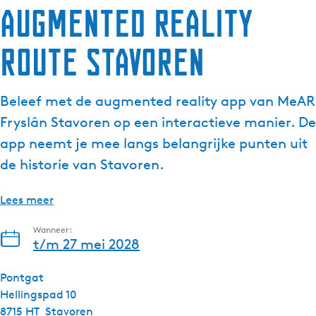
Augmented Reality
g
e
route Stavoren
t
a
a
Beleef met de augmented reality app van MeAR
l
:
Fryslân Stavoren op een interactieve manier. De
N
app neemt je mee langs belangrijke punten uit
e
de historie van Stavoren.
d
e
Lees meer
r
l
Wanneer:
a
t/m 27 mei 2028
n
d
Pontgat
s
Hellingspad 10
8715 HT
Stavoren