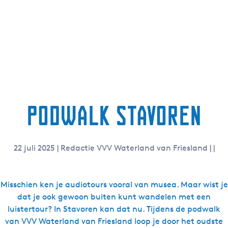
g
e
t
a
a
l
:
N
Podwalk Stavoren
e
d
e
r
22 juli 2025
|
Redactie VVV Waterland van Friesland
|
|
l
a
n
Misschien ken je audiotours vooral van musea. Maar wist je
d
dat je ook gewoon buiten kunt wandelen met een
s
luistertour? In Stavoren kan dat nu. Tijdens de podwalk
van VVV Waterland van Friesland loop je door het oudste