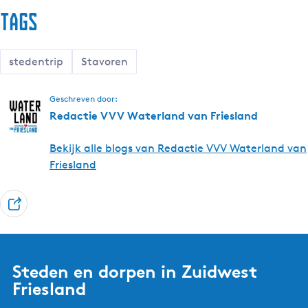
v
r
Tags
o
e
r
n
e
stedentrip
Stavoren
n
Geschreven door:
Redactie VVV Waterland van Friesland
Bekijk alle blogs van Redactie VVV Waterland van
Friesland
D
e
e
l
Steden en dorpen in Zuidwest
Friesland