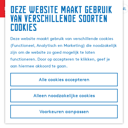
Zoek
Deze website maakt gebruik
menu
&
NL
S
G
Z
van verschillende soorten
boek
e
a
o
cookies
l
n
e
e
a
k
Deze website maakt gebruik van verschillende cookies
c
a
e
(Functioneel, Analytisch en Marketing) die noodzakelijk
t
r
n
zijn om de website zo goed mogelijk te laten
e
d
functioneren. Door op accepteren te klikken, geef je
e
e
aan hiermee akkoord te gaan.
r
h
t
o
Alle cookies accepteren
a
m
a
e
l
p
Alleen noodzakelijke cookies
H
a
u
g
Voorkeuren aanpassen
i
e
d
i