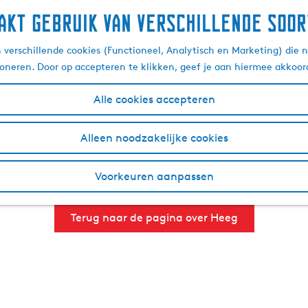
akt gebruik van verschillende soor
ten, drinken, zien en do
verschillende cookies (Functioneel, Analytisch en Marketing) die n
ioneren. Door op accepteren te klikken, geef je aan hiermee akkoor
Alle cookies accepteren
e plekken die je tijdens je bezoek aan Heeg kunt ontdekken
germeer bevindt zich een klein eilandje genaamd Rakkenpô
Alleen noodzakelijke cookies
g kunt overnachten. Ontdek het gezellige centrum van Heeg
n Heeg. Ontdek Heeg te voet met een mooie
wandeling
door h
Voorkeuren aanpassen
 hierdoor is het dorp makkelijk bereikbaar per boot en is h
Terug naar de pagina over Heeg