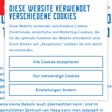
Suchen
Diese website verwendet
menu
&
DE
S
G
S
Übernachten, Speis und
verschiedene cookies
Buchen
p
e
u
r
h
c
Diese Website verwendet verschiedene Cookies
Trank, Sightseeing und
a
e
h
(funktionale, analytische und Marketing-Cookies), die
c
n
e
für die optimale Funktion der Website erforderlich sind.
h
S
Aktivurlaub in Heeg
n
Durch Klicken auf „Akzeptieren“ erklären Sie sich damit
e
i
einverstanden.
a
e
u
z
Alle Cookies akzeptieren
s
u
In Heeg und Umgebung gibt es viele Stellen, die man bei
w
r
einem Besuch in Heeg entdecken kann. Und sollte. Zum
Nur notwendige Cookies
ä
H
Beispiel eine Fahrt über die
friesischen Seen
mit einem
h
o
gemieteten Boot. Mitten im Heegermeer befindet sich eine
l
m
Einstellungen ändern
kleine Insel namens Rakkenpôlle, auf der man sich nach
e
e
einem langen Tag auf dem Wasser ausruhen und gegen
n
p
eine kleine Gebühr auch übernachten kann. Und im
A
a
gemütlichen Zentrum von Heeg kann man jederzeit in
k