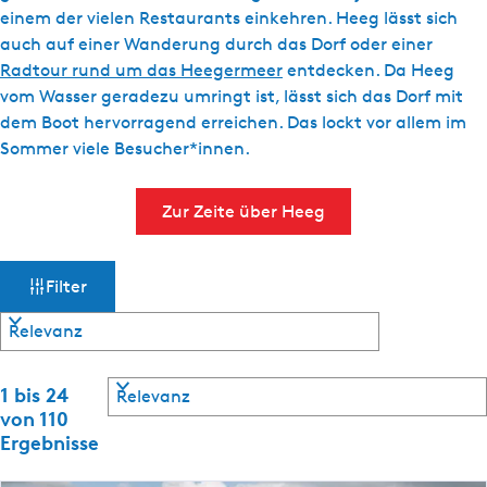
g
einem der vielen Restaurants einkehren. Heeg lässt sich
t
e
auch auf einer Wanderung durch das Dorf oder einer
u
Radtour rund um das Heegermeer
entdecken. Da Heeg
e
vom Wasser geradezu umringt ist, lässt sich das Dorf mit
l
dem Boot hervorragend erreichen. Das lockt vor allem im
l
Sommer viele Besucher*innen.
e
S
p
Zur Zeite über Heeg
r
a
W
S
c
Filter
o
h
a
r
e
t
s
:
i
S
e
D
1 bis 24
m
o
r
von 110
e
r
e
Ergebnisse
u
ö
t
n
t
i
n