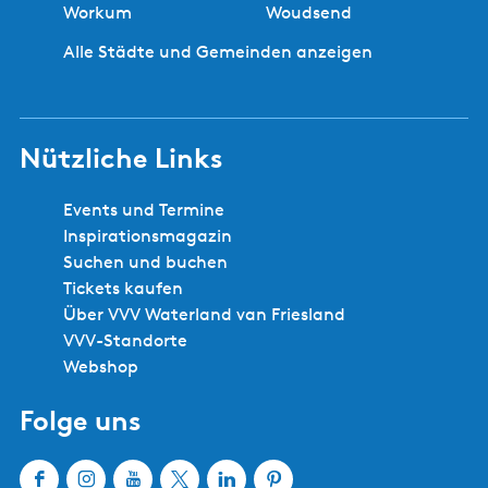
e
e
Workum
Woudsend
t
i
t
Alle Städte und Gemeinden anzeigen
t
e
e
d
g
e
e
S
Nützliche Links
h
k
e
a
Events und Termine
n
t
Inspirationsmagazin
t
Suchen und buchen
i
Tickets kaufen
n
Über VVV Waterland van Friesland
g
VVV-Standorte
i
Webshop
n
H
Folge uns
e
e