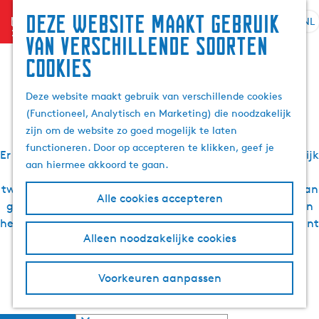
Zoek
Deze website maakt gebruik
menu
&
NL
S
G
Z
Wat te doen rondom
van verschillende soorten
boek
e
a
o
cookies
l
n
e
het Tjeukemeer
e
a
k
Deze website maakt gebruik van verschillende cookies
c
a
e
(Functioneel, Analytisch en Marketing) die noodzakelijk
t
r
n
zijn om de website zo goed mogelijk te laten
e
d
functioneren. Door op accepteren te klikken, geef je
e
e
Er is veel te doen rondom het Tjeukemeer. Zo kun je heerlijk
aan hiermee akkoord te gaan.
r
h
uit eten in bijvoorbeeld Sint Nicolaasga of de
t
o
tweelingdorpen Echtenerbrug-Delfstrahuizen. Houd je van
Alle cookies accepteren
a
m
golf? Ook dat kan in de omgeving van het Tjeukemeer. In
a
e
het onderstaande overzicht ontdek je wat je allemaal kunt
l
p
Alleen noodzakelijke cookies
doen rondom het Tjeukemeer. Veel plezier!
H
a
u
g
Voorkeuren aanpassen
Meer informatie over het Tjeukemeer
i
e
d
i