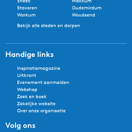
Sneek
Makkum
i
a
a
n
Stavoren
Oudemirdum
g
a
Workum
Woudsend
e
Bekijk alle steden en dorpen
p
a
g
i
Handige links
n
a
Inspiratiemagazine
Uitkrant
Evenement aanmelden
Webshop
Zoek en boek
Zakelijke website
Over onze organisatie
Volg ons