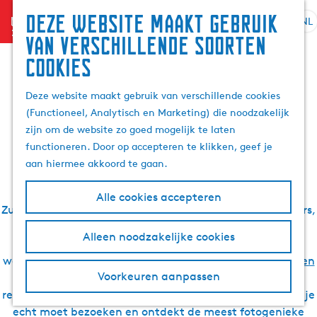
Zoek
Deze website maakt gebruik
menu
&
NL
S
G
Z
De leukste verhalen
van verschillende soorten
boek
e
a
o
cookies
l
n
e
over Waterland van
e
a
k
Deze website maakt gebruik van verschillende cookies
c
a
e
(Functioneel, Analytisch en Marketing) die noodzakelijk
t
r
Friesland
n
zijn om de website zo goed mogelijk te laten
e
d
functioneren. Door op accepteren te klikken, geef je
e
e
aan hiermee akkoord te gaan.
r
h
t
o
Zoek je inspiratie voor een vakantie of dagje uit in
Alle cookies accepteren
a
m
Zuidwest Friesland? Bekende en minder bekende bloggers,
a
e
locals en onze redactie gingen je voor. Zij ontdekten
l
p
Alleen noodzakelijke cookies
schatjes in de elfsteden
, rustige natuur- en
H
a
watergebieden, gave (water)sporten,
de mooiste fiets- en
u
g
Voorkeuren aanpassen
wandelroutes
, geweldige accommodaties en heerlijke
i
e
restaurants. Je leest hier wat de leukste plekken zijn die je
d
echt moet bezoeken en ontdekt de meest fotogenieke
i