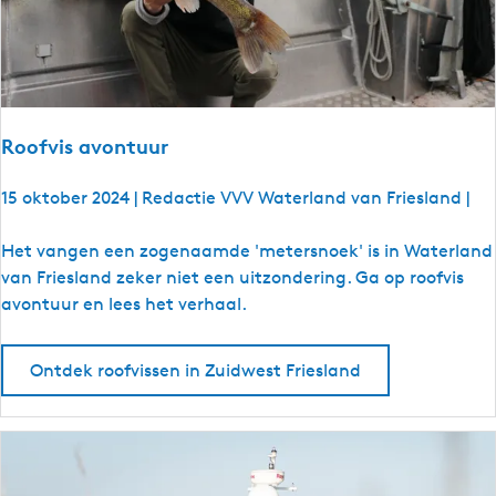
d
e
w
i
n
t
Roofvis avontuur
e
r
15 oktober 2024
|
Redactie VVV Waterland van Friesland
|
?
N
R
Het vangen een zogenaamde 'metersnoek' is in Waterland
o
o
van Friesland zeker niet een uitzondering. Ga op roofvis
u
o
avontuur en lees het verhaal.
,
f
w
v
Ontdek roofvissen in Zuidwest Friesland
i
i
j
s
!
a
v
o