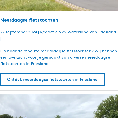
Meerdaagse fietstochten
22 september 2024
|
Redactie VVV Waterland van Friesland
|
M
Op naar de mooiste meerdaagse fietstochten? Wij hebben
e
een overzicht voor je gemaakt van diverse meerdaagse
e
fietstochten in Friesland.
r
d
Ontdek meerdaagse fietstochten in Friesland
a
a
g
s
e
f