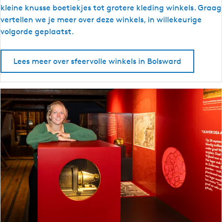
e
x
kleine knusse boetiekjes tot grotere kleding winkels. Graag
e
s
vertellen we je meer over deze winkels, in willekeurige
r
f
volgorde geplaatst.
p
e
o
e
Lees meer over sfeervolle winkels in Bolsward
n
r
t
v
j
o
e
l
D
l
r
e
o
w
e
i
c
n
h
k
o
e
e
l
r
s
d
i