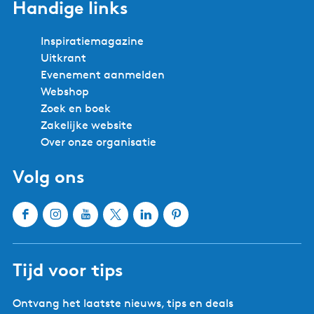
d
Handige links
n
g
a
i
Inspiratiemagazine
n
Uitkrant
a
Evenement aanmelden
Webshop
Zoek en boek
Zakelijke website
Over onze organisatie
Volg ons
F
I
Y
X
L
P
a
n
o
W
i
i
c
s
u
a
n
n
Tijd voor tips
e
t
T
t
k
t
b
a
u
e
e
e
Ontvang het laatste nieuws, tips en deals
o
g
b
r
d
r