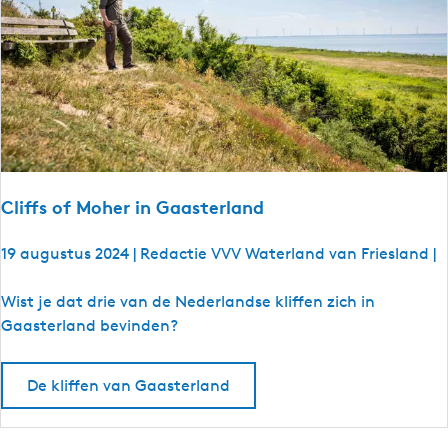
e
:
f
i
e
t
s
r
o
Cliffs of Moher in Gaasterland
u
t
19 augustus 2024
|
Redactie VVV Waterland van Friesland
|
e
l
C
Wist je dat drie van de Nederlandse kliffen zich in
a
l
Gaasterland bevinden?
n
i
g
f
De kliffen van Gaasterland
s
f
F
s
r
o