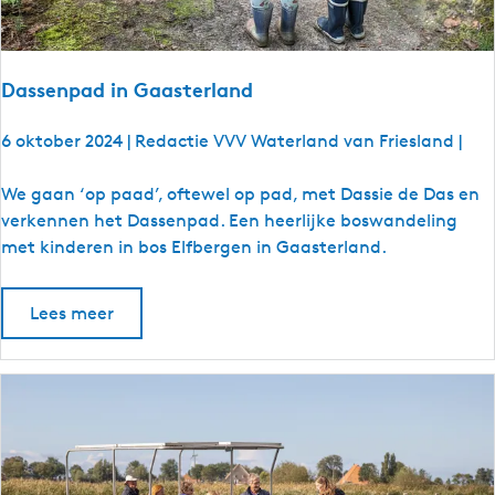
l
r
s
e
w
n
a
Dassenpad in Gaasterland
r
d
6 oktober 2024
|
Redactie VVV Waterland van Friesland
|
D
We gaan ‘op paad’, oftewel op pad, met Dassie de Das en
a
verkennen het Dassenpad. Een heerlijke boswandeling
s
met kinderen in bos Elfbergen in Gaasterland.
s
e
Lees meer
n
p
a
d
i
n
G