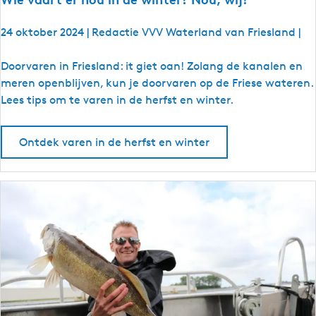
24 oktober 2024
|
Redactie VVV Waterland van Friesland
|
W
Doorvaren in Friesland: it giet oan! Zolang de kanalen en
i
meren openblijven, kun je doorvaren op de Friese wateren.
e
Lees tips om te varen in de herfst en winter.
v
a
Ontdek varen in de herfst en winter
a
r
t
e
r
n
o
u
i
n