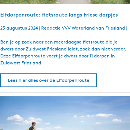
e
Elfdorpenroute: fietsroute langs Friese dorpjes
23 augustus 2024
|
Redactie VVV Waterland van Friesland
|
E
Ben je op zoek naar een meerdaagse fietsroute die je
l
dwars door Zuidwest Friesland leidt, zoek dan niet verder.
f
Deze Elfdorpenroute voert je dwars door 11 dorpen in
d
Zuidwest Friesland
o
r
Lees hier alles over de Elfdorpenroute
p
e
n
r
o
u
t