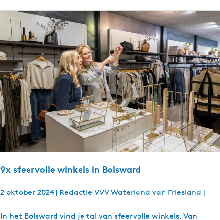
l
-
o
f
f
i
e
t
s
r
o
n
d
j
e
9x sfeervolle winkels in Bolsward
m
e
2 oktober 2024
|
Redactie VVV Waterland van Friesland
|
t
v
9
In het Bolsward vind je tal van sfeervolle winkels. Van