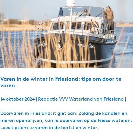
n
t
u
u
r
Varen in de winter in Friesland: tips om door te
varen
14 oktober 2024
|
Redactie VVV Waterland van Friesland
|
V
Doorvaren in Friesland: it giet oan! Zolang de kanalen en
a
meren openblijven, kun je doorvaren op de Friese wateren.
r
Lees tips om te varen in de herfst en winter.