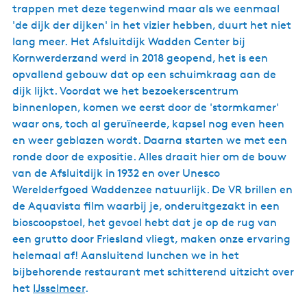
trappen met deze tegenwind maar als we eenmaal
'de dijk der dijken' in het vizier hebben, duurt het niet
lang meer. Het Afsluitdijk Wadden Center bij
Kornwerderzand werd in 2018 geopend, het is een
opvallend gebouw dat op een schuimkraag aan de
dijk lijkt. Voordat we het bezoekerscentrum
binnenlopen, komen we eerst door de 'stormkamer'
waar ons, toch al geruïneerde, kapsel nog even heen
en weer geblazen wordt. Daarna starten we met een
ronde door de expositie. Alles draait hier om de bouw
van de Afsluitdijk in 1932 en over Unesco
Werelderfgoed Waddenzee natuurlijk. De VR brillen en
de Aquavista film waarbij je, onderuitgezakt in een
bioscoopstoel, het gevoel hebt dat je op de rug van
een grutto door Friesland vliegt, maken onze ervaring
helemaal af! Aansluitend lunchen we in het
bijbehorende restaurant met schitterend uitzicht over
het
IJsselmeer
.