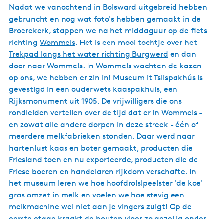
Nadat we vanochtend in Bolsward uitgebreid hebben
gebruncht en nog wat foto's hebben gemaakt in de
Broerekerk, stappen we na het middaguur op de fiets
richting
Wommels
. Het is een mooi tochtje over het
Trekpad langs het water richting Burgwerd
en dan
door naar Wommels. In Wommels wachten de kazen
op ons, we hebben er zin in! Museum it Tsiispakhús is
gevestigd in een ouderwets kaaspakhuis, een
Rijksmonument uit 1905. De vrijwilligers die ons
rondleiden vertellen over de tijd dat er in Wommels -
en zowat alle andere dorpen in deze streek - één of
meerdere melkfabrieken stonden. Daar werd naar
hartenlust kaas en boter gemaakt, producten die
Friesland toen en nu exporteerde, producten die de
Friese boeren en handelaren rijkdom verschafte. In
het museum leren we hoe hoofdrolslpeelster 'de koe'
gras omzet in melk en voelen we hoe stevig een
melkmachine wel niet aan je vingers zuigt! Op de
eerste etage kraakt de houten vloer zo gezellig onder