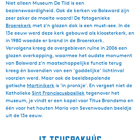
Niet alleen Museum De Tiid is een
bezienswaardigheid. Ook de kerken va Bolsward zijn
zeer zeker de moeite waard! De fotogenieke
Broerekerk
met z'n glazen dak is een must-see. In de
13e eeuw werd deze kerk gebouwd als kloosterkerk, en
in 1980 woedde er brand in de Broerekerk.
Vervolgens kreeg de overgebleven ruïne in 2006 een
glazen overkapping, waarmee het oudste monument
van Bolsward z’n maatschappelijke functie terug
kreeg én bovendien van een ‘goddelijke’ lichtinval
voorzien werd. Maar ook de beeldbepalende
gotische
Martinikerk
is 'in pronkje'. En vergeet niet de
Katholieke
Sint Franciscusbasiliek
tegenover het
museum, je vindt er een kapel voor Titus Brandsma en
één voor het houten Maria van Sevenwouden beeldje
uit de 13e eeuw.