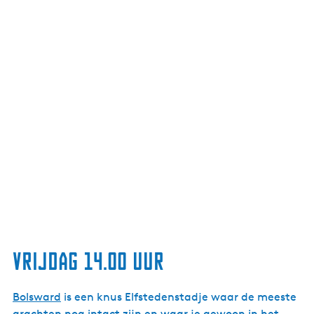
Vrijdag 14.00 uur
Bolsward
is een knus Elfstedenstadje waar de meeste
grachten nog intact zijn en waar je gewoon in het