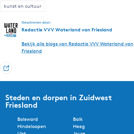
n
kunst en cultuur
F
r
Geschreven door:
i
Redactie VVV Waterland van Friesland
e
s
Bekijk alle blogs van Redactie VVV Waterland van
l
Friesland
a
n
d
D
e
e
l
Steden en dorpen in Zuidwest
Friesland
Bolsward
Balk
Hindeloopen
Heeg
IJlst
Joure