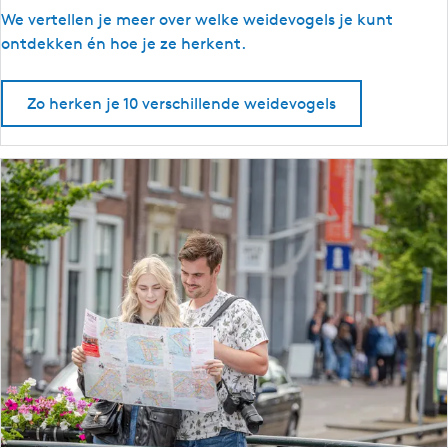
r
W
We vertellen je meer over welke weidevogels je kunt
i
e
ontdekken én hoe je ze herkent.
e
i
s
d
Zo herken je 10 verschillende weidevogels
l
e
a
v
n
o
d
g
e
l
s
s
p
o
t
t
e
n