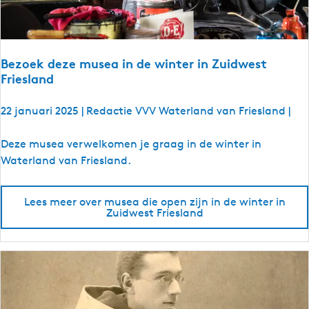
l
s
t
Bezoek deze musea in de winter in Zuidwest
Friesland
22 januari 2025
|
Redactie VVV Waterland van Friesland
|
B
Deze musea verwelkomen je graag in de winter in
e
Waterland van Friesland.
z
o
Lees meer over musea die open zijn in de winter in
e
Zuidwest Friesland
k
d
e
z
e
m