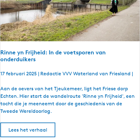
t
r
i
p
i
n
S
Rinne yn Frijheid: In de voetsporen van
n
onderduikers
e
e
17 februari 2025
|
Redactie VVV Waterland van Friesland
|
k
,
R
Aan de oevers van het Tjeukemeer, ligt het Friese dorp
I
i
Echten. Hier start de wandelroute 'Rinne yn Frijheid', een
J
n
tocht die je meeneemt door de geschiedenis van de
l
n
Tweede Wereldoorlog.
s
e
t
y
Lees het verhaal
e
n
n