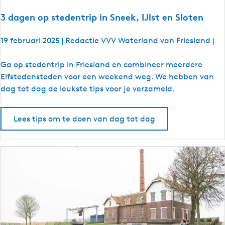
i
n
3 dagen op stedentrip in Sneek, IJlst en Sloten
F
r
19 februari 2025
|
Redactie VVV Waterland van Friesland
|
i
e
3
Ga op stedentrip in Friesland en combineer meerdere
s
d
Elfstedensteden voor een weekend weg. We hebben van
l
a
dag tot dag de leukste tips voor je verzameld.
a
g
n
e
Lees tips om te doen van dag tot dag
d
n
o
p
s
t
e
d
e
n