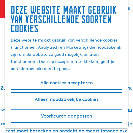
Zoek
Deze website maakt gebruik
menu
&
NL
S
G
Z
De leukste verhalen
van verschillende soorten
boek
e
a
o
cookies
l
n
e
over Waterland van
e
a
k
Deze website maakt gebruik van verschillende cookies
c
a
e
(Functioneel, Analytisch en Marketing) die noodzakelijk
t
r
Friesland
n
zijn om de website zo goed mogelijk te laten
e
d
functioneren. Door op accepteren te klikken, geef je
e
e
aan hiermee akkoord te gaan.
r
h
t
o
Zoek je inspiratie voor een vakantie of dagje uit in
Alle cookies accepteren
a
m
Zuidwest Friesland? Bekende en minder bekende bloggers,
a
e
locals en onze redactie gingen je voor. Zij ontdekten
l
p
Alleen noodzakelijke cookies
schatjes in de elfsteden
, rustige natuur- en
H
a
watergebieden, gave (water)sporten,
de mooiste fiets- en
u
g
Voorkeuren aanpassen
wandelroutes
, geweldige accommodaties en heerlijke
i
e
restaurants. Je leest hier wat de leukste plekken zijn die je
d
echt moet bezoeken en ontdekt de meest fotogenieke
i