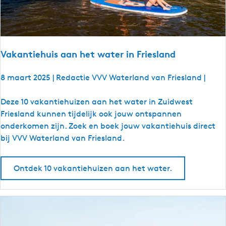
k
u
m
Vakantiehuis aan het water in Friesland
8 maart 2025
|
Redactie VVV Waterland van Friesland
|
V
Deze 10 vakantiehuizen aan het water in Zuidwest
a
Friesland kunnen tijdelijk ook jouw ontspannen
k
onderkomen zijn. Zoek en boek jouw vakantiehuis direct
a
bij VVV Waterland van Friesland.
n
t
Ontdek 10 vakantiehuizen aan het water.
i
e
h
u
i