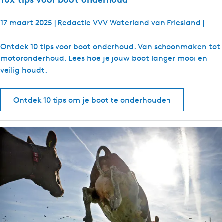
17 maart 2025
|
Redactie VVV Waterland van Friesland
|
1
Ontdek 10 tips voor boot onderhoud. Van schoonmaken tot
0
motoronderhoud. Lees hoe je jouw boot langer mooi en
x
veilig houdt.
t
i
Ontdek 10 tips om je boot te onderhouden
p
s
v
o
o
r
b
o
o
t