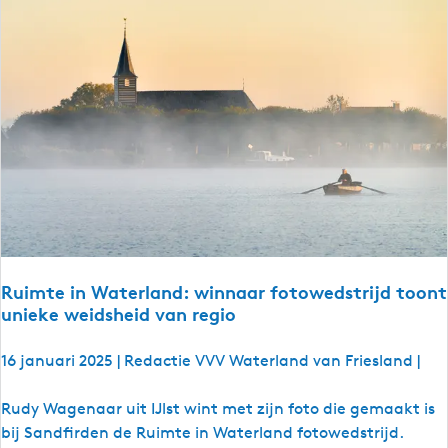
e
i
s
d
e
w
v
e
e
s
r
t
z
F
e
r
t
i
s
e
s
s
t
l
Ruimte in Waterland: winnaar fotowedstrijd toont
r
a
unieke weidsheid van regio
i
n
j
d
16 januari 2025
|
Redactie VVV Waterland van Friesland
|
d
e
R
Rudy Wagenaar uit IJlst wint met zijn foto die gemaakt is
r
u
bij Sandfirden de Ruimte in Waterland fotowedstrijd.
s