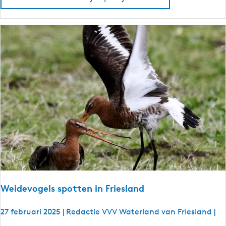
s
o
l
i
a
e
n
p
d
o
n
t
j
e
s
r
o
u
t
e
s
Weidevogels spotten in Friesland
i
n
27 februari 2025
|
Redactie VVV Waterland van Friesland
|
F