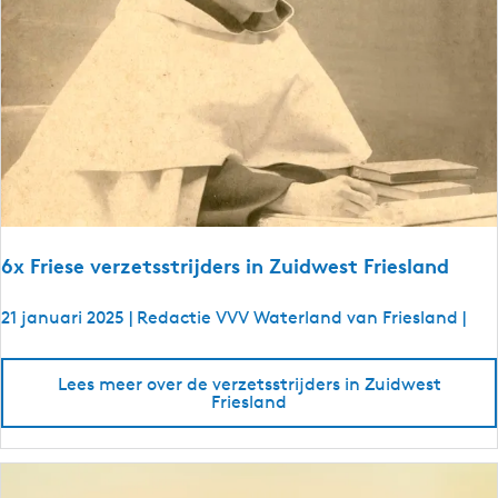
u
s
e
a
i
n
d
e
w
6x Friese verzetsstrijders in Zuidwest Friesland
i
n
21 januari 2025
|
Redactie VVV Waterland van Friesland
|
t
e
6
r
Lees meer over de verzetsstrijders in Zuidwest
x
i
Friesland
F
n
r
Z
i
u