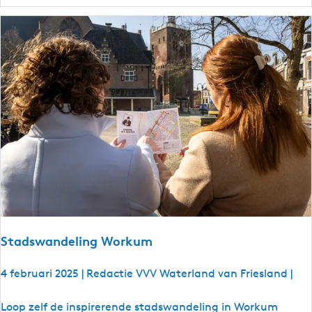
F
S
r
l
i
o
j
t
h
e
e
n
i
d
:
I
n
d
e
v
o
Stadswandeling Workum
e
t
4 februari 2025
|
Redactie VVV Waterland van Friesland
|
s
p
S
Loop zelf de inspirerende stadswandeling in Workum