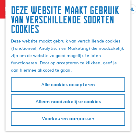
Zoek
Deze website maakt gebruik
menu
&
NL
S
G
Z
van verschillende soorten
boek
e
a
o
cookies
l
n
e
e
a
k
Deze website maakt gebruik van verschillende cookies
c
a
e
(Functioneel, Analytisch en Marketing) die noodzakelijk
t
r
n
zijn om de website zo goed mogelijk te laten
e
d
functioneren. Door op accepteren te klikken, geef je
e
e
aan hiermee akkoord te gaan.
r
h
t
o
Alle cookies accepteren
a
m
a
e
l
p
Alleen noodzakelijke cookies
H
a
u
g
Voorkeuren aanpassen
i
e
d
i