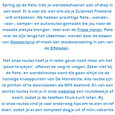
Spring op de fiets, trek je wandelschoenen aan of stap in
een boot. Er is voor elk wat wils als je Zuidwest Friesland
wilt ontdekken. We hebben prachtige fiets-, wandel-,
vaar-, camper- en autoroutes gemaakt die jou naar de
mooiste plekjes brengen. Vaar over de
Friese meren
, fiets
over de dijk langs het IJsselmeer, wandel door de bossen
van
Gaasterland
of maak een stadswandeling in een van
de
Elfsteden
.
Met onze routes hoef je in ieder geval nooit meer om het
'paad te sykjen', oftewel de weg te vragen. Zeker niet bij
de fiets- en wandelroutes want die gaan altijd via de
handige knooppunten van De Marrekrite. Alle routes zijn
te printen of te downloaden als GPX bestand. En van een
aantal routes vind je in onze
webshop
een routeboekje of
kaart, zodat je de telefoon thuis kunt laten. Bij
al onze routes vind je voor onderweg tips om te zien en/of
doen, zodat je er een compleet dagje uit of mini-vakantie