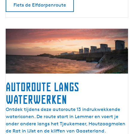
u
Fiets de Elfdorpenroute
t
e
Autoroute langs
waterwerken
A
Ontdek tijdens deze autoroute 13 indrukwekkende
u
watericonen. De route start in Lemmer en voert je
t
onder andere langs het Tjeukemeer, Houtzaagmolen
o
de Rat in IJlst en de kliffen van Gaasterland.