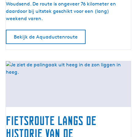
e
Woudsend. De route is ongeveer 76 kilometer en
n
daardoor bij uitstek geschikt voor een (lang)
r
weekend varen.
o
u
Bekijk de Aquaductenroute
t
e
Fietsroute langs de
historie van de