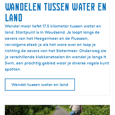
Wandelen tussen water en
land
W
Wandel maar liefst 17,5 kilometer tussen water en
a
land. Startpunt is in Woudsend. Je loopt langs de
n
oevers van het Heegermeer en de Fluessen,
d
vervolgens steek je als het ware over en loop je
e
richting de oevers van het Slotermeer. Onderweg zie
l
je verschillende klokkenstoelen én wandel je langs It
e
Swin, een prachtig gebied waar je diverse vogels kunt
n
spotten.
t
u
Wandel tussen water en land
s
s
e
n
w