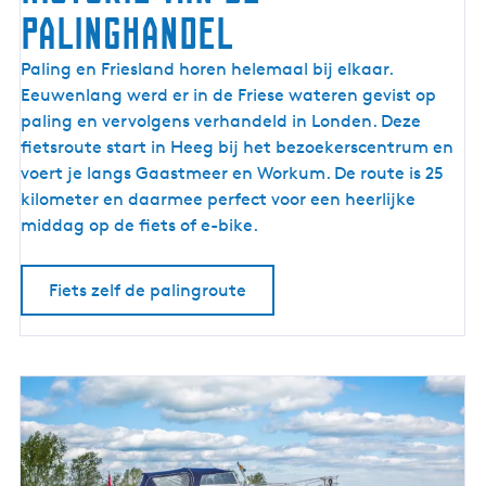
palinghandel
F
Paling en Friesland horen helemaal bij elkaar.
i
Eeuwenlang werd er in de Friese wateren gevist op
e
paling en vervolgens verhandeld in Londen. Deze
t
fietsroute start in Heeg bij het bezoekerscentrum en
s
voert je langs Gaastmeer en Workum. De route is 25
r
kilometer en daarmee perfect voor een heerlijke
o
middag op de fiets of e-bike.
u
t
Fiets zelf de palingroute
e
l
a
n
g
s
d
e