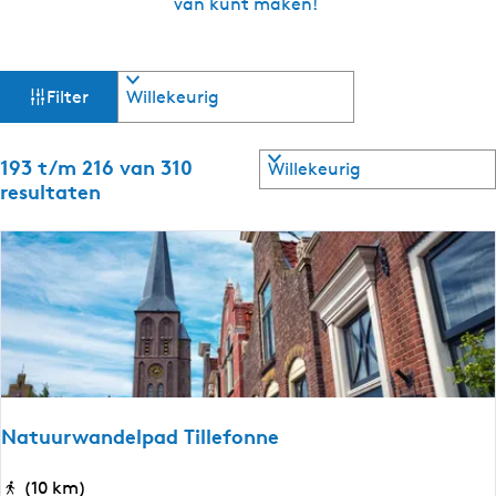
van kunt maken!
W
S
Filter
o
a
r
t
S
193 t/m 216 van 310
t
e
o
resultaten
e
r
z
r
t
o
e
o
p
e
:
r
e
o
p
k
:
j
Natuurwandelpad Tillefonne
e
N
(10 km)