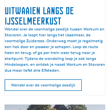
e
Uitwaaien langs de
n
IJsselmeerkust
U
Wandel over de voormalige zeedijk tussen Workum en
i
Stavoren. Je loopt hier langs het IJsselmeer, de
t
voormalige Zuiderzee. Onderweg moet je regelmatig
w
een hek door en passeer je schapen. Loop de route
a
heen en terug, of ga per trein weer terug naar je
a
startpunt. Tijdens de wandeling loop je ook langs
i
Hindeloopen, en ontdek je naast Workum en Stavoren
e
dus maar liefst drie Elfsteden.
n
l
Wandel over de voormalige zeedijk
a
n
g
s