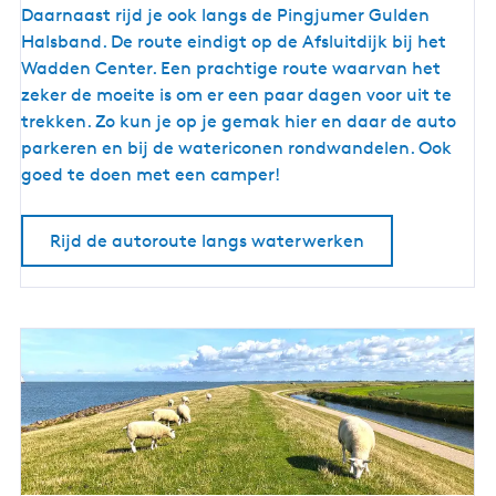
r
Daarnaast rijd je ook langs de Pingjumer Gulden
o
Halsband. De route eindigt op de Afsluitdijk bij het
u
Wadden Center. Een prachtige route waarvan het
t
zeker de moeite is om er een paar dagen voor uit te
e
trekken. Zo kun je op je gemak hier en daar de auto
l
parkeren en bij de watericonen rondwandelen. Ook
a
goed te doen met een camper!
n
g
Rijd de autoroute langs waterwerken
s
w
a
t
e
r
w
e
r
k