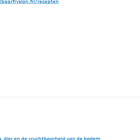
baarfryslan.frl/recepten
ns, dier en de vruchtbaarheid van de bodem.