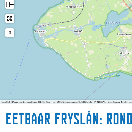
−
Leaflet
|
Powered by Esri | Esri, HERE, Garmin, USGS, Intermap, INCREMENT P, NRCAN, Esri Japan, METI, E
Eetbaar Fryslân: ron