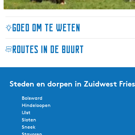
b
o
e
Goed om te weten
r
d
e
Routes in de buurt
r
i
j
Steden en dorpen in Zuidwest Frie
Bolsward
Hindeloopen
IJlst
Sloten
Sneek
Stavoren