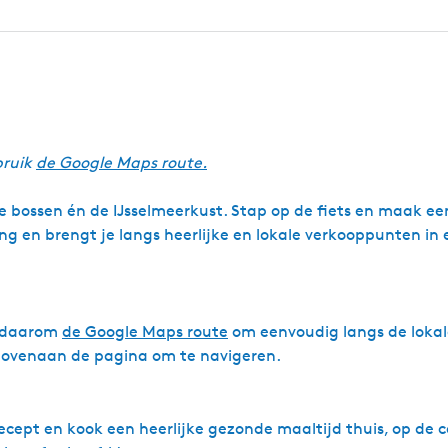
s
j
d
e
B
û
t
e
r
k
bruik
de Google Maps route.
a
m
ge bossen én de IJsselmeerkust. Stap op de fiets en maak ee
p
ng en brengt je langs heerlijke en lokale verkooppunten in
k daarom
de Google Maps route
om eenvoudig langs de lokal
bovenaan de pagina om te navigeren.
 recept en kook een heerlijke gezonde maaltijd thuis, op de