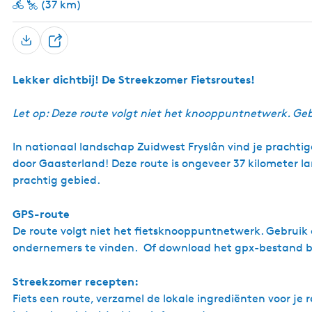
(37 km)
D
e
Lekker dichtbij! De Streekzomer Fietsroutes!
e
l
Let op: Deze route volgt niet het knooppuntnetwerk. Ge
In nationaal landschap Zuidwest Fryslân vind je prachti
door Gaasterland! Deze route is ongeveer 37 kilometer la
prachtig gebied.
GPS-route
De route volgt niet het fietsknooppuntnetwerk. Gebrui
ondernemers te vinden. Of download het gpx-bestand 
Streekzomer recepten:
Fiets een route, verzamel de lokale ingrediënten voor je