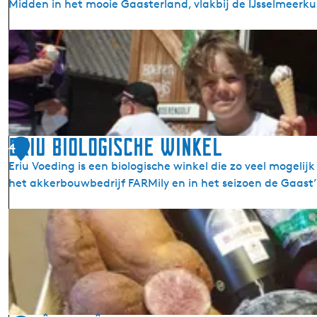
Midden in het mooie Gaasterland, vlakbij de IJsselmeerkus
e
r
I
g
J
e
s
s
b
o
e
r
ERIU Biologische winkel
4
d
Eriu Voeding is een biologische winkel die zo veel mogel
e
het akkerbouwbedrijf FARMily en in het seizoen de Gaast
r
i
E
j
R
d
I
e
U
B
B
û
i
t