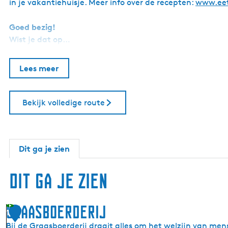
in je vakantiehuisje. Meer info over de recepten:
www.eet
Goed bezig!
Wist je dat op…
Lees meer
Bekijk volledige route
Dit ga je zien
Dit ga je zien
Graasboerderij
1
Bij de Graasboerderij draait alles om het welzijn van me