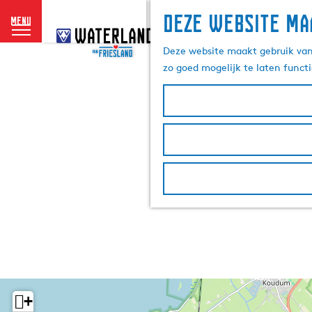
Deze website ma
menu
G
a
Deze website maakt gebruik van 
n
zo goed mogelijk te laten funct
a
a
r
d
e
h
o
m
e
p
a
g
e
+