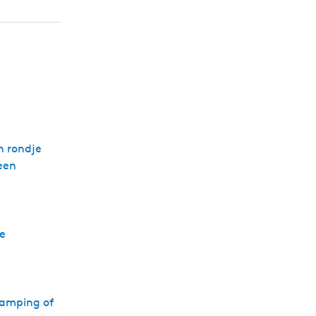
n rondje
 een
e
 camping of