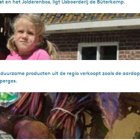
t en het Jolderenbos, ligt IJsboerderij de Bûterkamp.
ijk duurzame producten uit de regio verkoopt zoals de aarda
’perges.