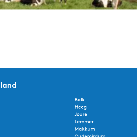
sland
Balk
Heeg
Joure
Lemmer
Makkum
Oudemirdum