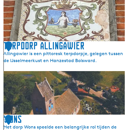
M
a
k
k
u
m
Terpdorp Allingawier
1
Allingawier is een pittoresk terpdorpje, gelegen tussen
6
de IJsselmeerkust en Hanzestad Bolsward.
T
e
r
p
d
o
r
Wons
1
p
Het dorp Wons speelde een belangrijke rol tijden de
7
A