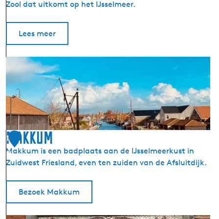
Zool dat uitkomt op het IJsselmeer.
d
u
m
Lees meer
)
S
l
u
i
s
W
o
Makkum
1
r
Makkum is een badplaats aan de IJsselmeerkust in
5
k
Zuidwest Friesland, even ten zuiden van de Afsluitdijk.
u
m
Bezoek Makkum