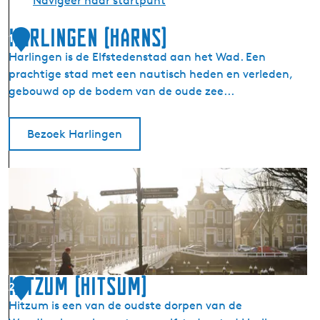
Navigeer naar startpunt
Harlingen (Harns)
1
Harlingen is de Elfstedenstad aan het Wad. Een
prachtige stad met een nautisch heden en verleden,
gebouwd op de bodem van de oude zee...
Bezoek Harlingen
H
a
r
l
i
n
g
Hitzum (Hitsum)
2
e
Hitzum is een van de oudste dorpen van de
n