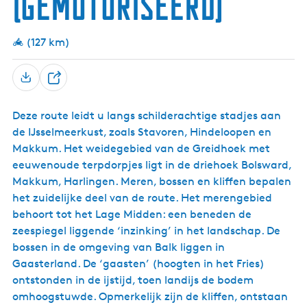
(gemotoriseerd)
r
u
a
l
w
m
a
d
a
)
k
e
r
(127 km)
s
m
)
u
a
m
r
(
d
D
L
u
e
a
m
Deze route leidt u langs schilderachtige stadjes aan
e
a
)
de IJsselmeerkust, zoals Stavoren, Hindeloopen en
x
l
u
Makkum. Het weidegebied van de Greidhoek met
m
eeuwenoude terpdorpjes ligt in de driehoek Bolsward,
)
Makkum, Harlingen. Meren, bossen en kliffen bepalen
het zuidelijke deel van de route. Het merengebied
behoort tot het Lage Midden: een beneden de
zeespiegel liggende ‘inzinking’ in het landschap. De
bossen in de omgeving van Balk liggen in
Gaasterland. De ‘gaasten’ (hoogten in het Fries)
ontstonden in de ijstijd, toen landijs de bodem
omhoogstuwde. Opmerkelijk zijn de kliffen, ontstaan