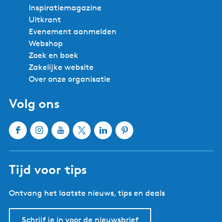
Inspiratiemagazine
Uitkrant
Evenement aanmelden
Webshop
Zoek en boek
Zakelijke website
Over onze organisatie
Volg ons
F
I
Y
X
L
P
a
n
o
W
i
i
c
s
u
a
n
n
Tijd voor tips
e
t
T
t
k
t
b
a
u
e
e
e
Ontvang het laatste nieuws, tips en deals
o
g
b
r
d
r
o
r
e
l
I
e
k
a
W
a
n
s
Schrijf je in voor de nieuwsbrief