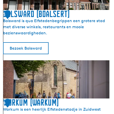
r
s
Bolsward (Boalsert)
5
u
Bolsward is qua Elfstedenbegrippen een grotere stad
m
met diverse winkels, restaurants en mooie
(
bezienswaardigheden.
W
y
t
Bezoek Bolsward
m
a
B
r
o
s
l
u
s
m
w
)
a
r
Workum (Warkum)
6
d
Workum is een heerlijk Elfstedenstadje in Zuidwest
(