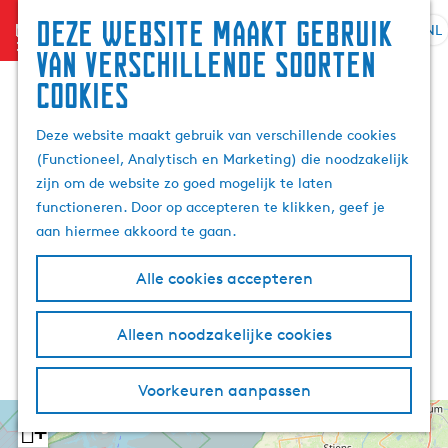
Deze website maakt gebruik
menu
NL
S
G
Z
van verschillende soorten
e
a
o
cookies
l
n
e
e
a
k
Deze website maakt gebruik van verschillende cookies
c
a
e
(Functioneel, Analytisch en Marketing) die noodzakelijk
t
r
n
zijn om de website zo goed mogelijk te laten
e
d
functioneren. Door op accepteren te klikken, geef je
e
e
aan hiermee akkoord te gaan.
r
h
t
o
Alle cookies accepteren
a
m
a
e
l
p
Alleen noodzakelijke cookies
H
a
u
g
Voorkeuren aanpassen
i
e
d
+
i