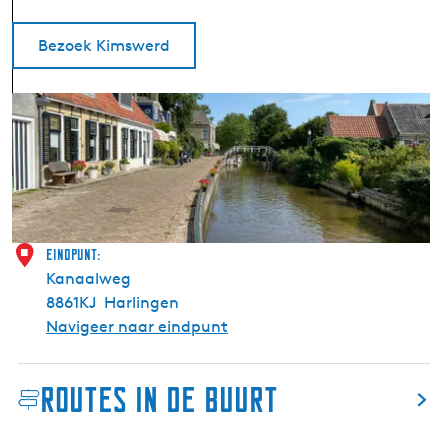
Bezoek Kimswerd
K
i
m
s
w
e
r
Eindpunt:
d
Kanaalweg
(
8861KJ
Harlingen
K
Navigeer naar eindpunt
i
m
Routes in de buurt
s
w
e