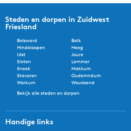
r
t
Steden en dorpen in Zuidwest
)
Friesland
Bolsward
Balk
Hindeloopen
Heeg
IJlst
Joure
Sloten
Lemmer
Sneek
Makkum
Stavoren
Oudemirdum
Workum
Woudsend
Bekijk alle steden en dorpen
Handige links