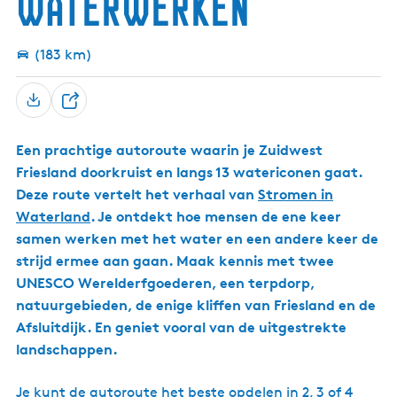
waterwerken
K
û
m
e
d
d
a
l
k
e
u
r
h
i
e
r
r
i
u
f
m
(183 km)
t
t
e
i
a
r
v
s
z
r
e
e
v
e
)
k
D
e
a
n
v
r
n
e
a
H
N
Een prachtige autoroute waarin je Zuidwest
e
a
a
e
Friesland doorkruist en langs 13 watericonen gaat.
r
l
g
t
t
h
t
Deze route vertelt het verhaal van
Stromen in
e
e
Waterland
. Je ontdekt hoe mensen de ene keer
n
samen werken met het water en een andere keer de
strijd ermee aan gaan. Maak kennis met twee
UNESCO Werelderfgoederen, een terpdorp,
natuurgebieden, de enige kliffen van Friesland en de
Afsluitdijk. En geniet vooral van de uitgestrekte
landschappen.
Je kunt de autoroute het beste opdelen in 2, 3 of 4