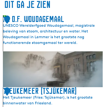
Dit ga je zien
Ir. D.F. Woudagemaal
1
UNESCO Werelderfgoed Woudagemaal, magistrale
beleving van stoom, architectuur en water. Het
Woudagemaal in Lemmer is het grootste nog
functionerende stoomgemaal ter wereld.
I
r
.
D
.
F
.
Tjeukemeer (Tsjûkemar)
2
W
Het Tjeukemeer (Fries: Tsjûkemar), is het grootste
o
binnenwater van Friesland.
u