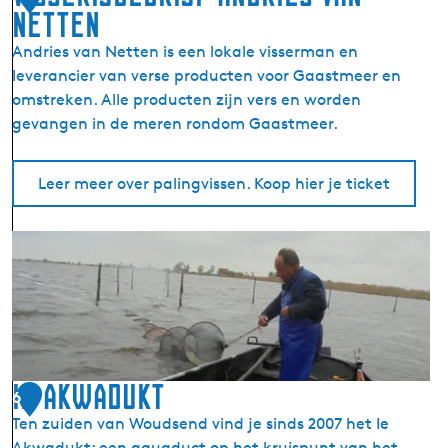
v
Netten
e
Andries van Netten is een lokale visserman en
r
leverancier van verse producten voor Gaastmeer en
h
omstreken. Alle producten zijn vers en worden
u
gevangen in de meren rondom Gaastmeer.
u
r
e
Leer meer over palingvissen. Koop hier je ticket
n
B
V
e
i
u
s
r
s
t
e
v
r
e
i
Ie Akwadukt
e
6
j
r
Ten zuiden van Woudsend vind je sinds 2007 het Ie
b
H
Akwadukt: een aquaduct op het kruispunt van het