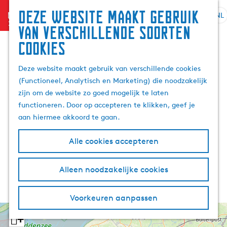
Deze website maakt gebruik
menu
NL
S
G
Z
van verschillende soorten
e
a
o
cookies
l
n
e
e
a
k
Deze website maakt gebruik van verschillende cookies
c
a
e
(Functioneel, Analytisch en Marketing) die noodzakelijk
t
r
n
zijn om de website zo goed mogelijk te laten
e
d
functioneren. Door op accepteren te klikken, geef je
e
e
aan hiermee akkoord te gaan.
r
h
t
o
Alle cookies accepteren
a
m
a
e
l
p
Alleen noodzakelijke cookies
H
a
u
g
Voorkeuren aanpassen
i
e
d
+
i