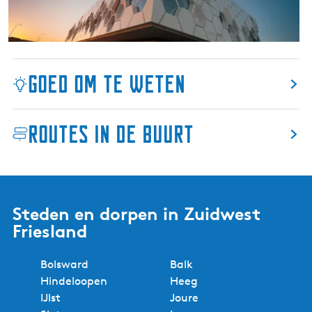
s
u
b
i
a
t
n
d
d
Goed om te weten
i
j
k
Routes in de buurt
W
a
d
d
e
Steden en dorpen in Zuidwest
n
Friesland
C
e
n
Bolsward
Balk
t
Hindeloopen
Heeg
e
IJlst
Joure