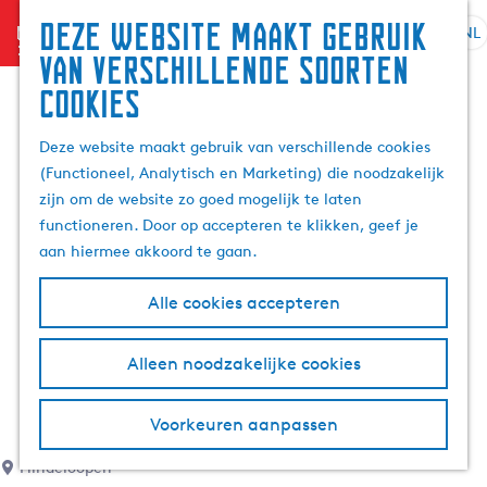
Deze website maakt gebruik
menu
NL
S
G
Z
van verschillende soorten
e
a
o
cookies
l
n
e
e
a
k
Deze website maakt gebruik van verschillende cookies
c
a
e
(Functioneel, Analytisch en Marketing) die noodzakelijk
t
r
n
zijn om de website zo goed mogelijk te laten
e
d
functioneren. Door op accepteren te klikken, geef je
e
e
aan hiermee akkoord te gaan.
r
h
t
o
Alle cookies accepteren
a
m
a
e
l
p
Alleen noodzakelijke cookies
H
a
u
g
Voorkeuren aanpassen
i
e
d
Hindeloopen
i