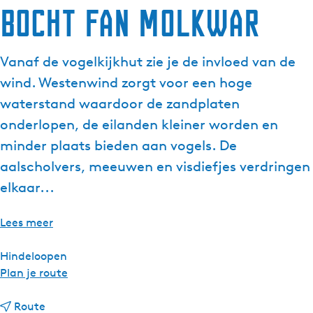
Bocht fan Molkwar
g
e
t
Vanaf de vogelkijkhut zie je de invloed van de
a
wind. Westenwind zorgt voor een hoge
a
l
waterstand waardoor de zandplaten
:
onderlopen, de eilanden kleiner worden en
N
minder plaats bieden aan vogels. De
e
aalscholvers, meeuwen en visdiefjes verdringen
d
e
elkaar...
r
l
Lees meer
a
n
Hindeloopen
d
n
Plan je route
s
a
n
a
Route