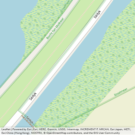
Leaflet
|
Powered by Esri | Esri, HERE, Garmin, USGS, Intermap, INCREMENT P, NRCAN, Esri Japan, METI,
Esri China (Hong Kong), NOSTRA, © OpenStreetMap contributors, and the GIS User Community