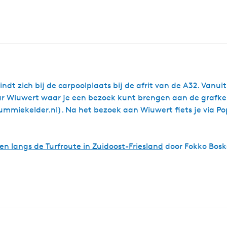
e
s
v
d
o
i
l
e
k
p
i
n
g
ndt zich bij de carpoolplaats bij de afrit van de A32. Vanuit
aar Wiuwert waar je een bezoek kunt brengen aan de grafke
mmiekelder.nl). Na het bezoek aan Wiuwert fiets je via Po
n langs de Turfroute in Zuidoost-Friesland
door Fokko Bosk