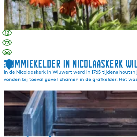
r
k
J
o
n
12
g
73
e
66
m
a
Mummiekelder in Nicolaaskerk W
5
s
In de Nicolaaskerk in Wiuwert werd in 1765 tijdens hou
t
vonden bij toeval gave lichamen in de grafkelder. Het was
a
t
M
e
u
m
m
i
e