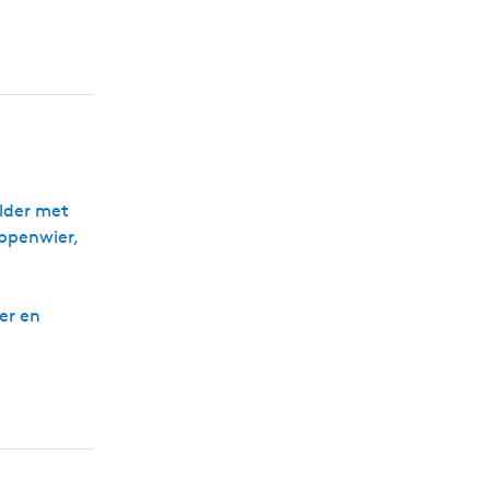
lder met
ppenwier,
er en