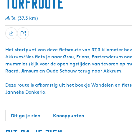
Turfroute
k
W
i
u
(37,3 km)
w
e
r
D
t
e
Het startpunt van deze fietsroute van 37,3 kilometer bevi
e
Akkrum/Nes fiets je naar Grou, Friens, Easterwierum n
l
mummies (kijk voor de openingstijden van tevoren op mu
Raerd, Jirnsum en Oude Schouw terug naar Akkrum.
Deze route is afkomstig uit het boekje
Wandelen en fietse
Janneke Donkerlo.
Dit ga je zien
Knooppunten