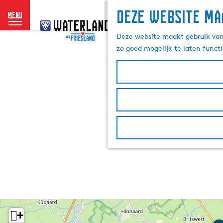
Deze website ma
menu
G
a
Deze website maakt gebruik van 
n
zo goed mogelijk te laten funct
a
a
r
d
e
h
o
m
e
p
a
g
e
+
M