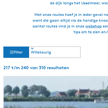
de dijk langs het IJsselmeer, w
Met onze routes hoef je in ieder geval n
want die gaan altijd via de handige knoo
aantal routes vind je in onze
webshop
een
tips om te zien en
W
S
Filter
o
a
r
t
S
217 t/m 240 van 310 resultaten
t
e
o
e
r
z
r
t
o
e
o
p
e
:
r
e
o