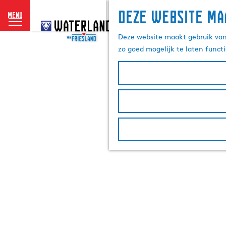
Deze website ma
menu
G
a
Deze website maakt gebruik van 
n
zo goed mogelijk te laten funct
a
a
r
d
e
h
o
m
e
p
a
g
e