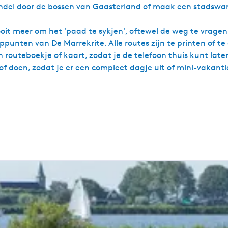
andel door de bossen van
Gaasterland
of maak een stadswan
ooit meer om het 'paad te sykjen', oftewel de weg te vragen.
ppunten van De Marrekrite. Alle routes zijn te printen of 
 routeboekje of kaart, zodat je de telefoon thuis kunt laten
/of doen, zodat je er een compleet dagje uit of mini-vakan