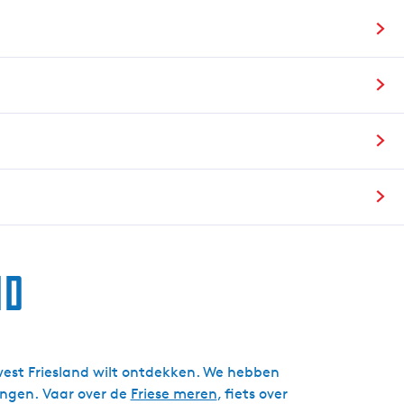
g
e
t
a
a
l
:
N
e
d
e
r
nd
l
a
n
d
s
idwest Friesland wilt ontdekken. We hebben
engen. Vaar over de
Friese meren
, fiets over