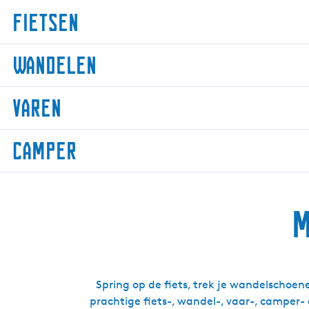
Fietsen
F
Wandelen
i
e
W
t
Varen
a
s
n
e
V
d
Camper
n
a
e
r
l
C
e
e
a
n
n
M
m
p
e
r
Spring op de fiets, trek je wandelschoene
prachtige fiets-, wandel-, vaar-, camper