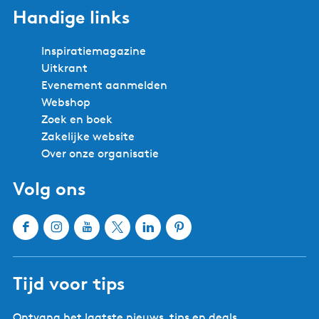
Handige links
Inspiratiemagazine
Uitkrant
Evenement aanmelden
Webshop
Zoek en boek
Zakelijke website
Over onze organisatie
Volg ons
F
I
Y
X
L
P
a
n
o
W
i
i
c
s
u
a
n
n
Tijd voor tips
e
t
T
t
k
t
b
a
u
e
e
e
Ontvang het laatste nieuws, tips en deals