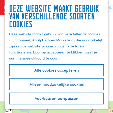
Deze website maakt gebruik
menu
NL
S
G
Z
van verschillende soorten
e
a
o
cookies
l
n
e
e
a
k
Deze website maakt gebruik van verschillende cookies
c
a
e
(Functioneel, Analytisch en Marketing) die noodzakelijk
t
r
n
zijn om de website zo goed mogelijk te laten
e
d
functioneren. Door op accepteren te klikken, geef je
e
e
aan hiermee akkoord te gaan.
r
h
t
o
Alle cookies accepteren
a
m
a
e
l
p
Alleen noodzakelijke cookies
H
a
u
g
Voorkeuren aanpassen
i
e
d
+
i