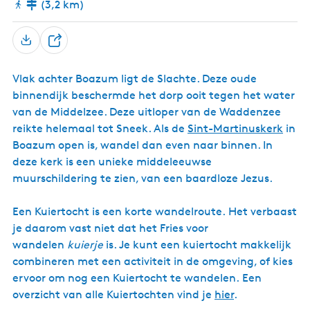
(3,2 km)
k
e
r
k
D
e
Vlak achter Boazum ligt de Slachte. Deze oude
e
binnendijk beschermde het dorp ooit tegen het water
l
van de Middelzee. Deze uitloper van de Waddenzee
reikte helemaal tot Sneek. Als de
Sint-Martinuskerk
in
Boazum open is, wandel dan even naar binnen. In
deze kerk is een unieke middeleeuwse
muurschildering te zien, van een baardloze Jezus.
Een Kuiertocht is een korte wandelroute. Het verbaast
je daarom vast niet dat het Fries voor
wandelen
kuierje
is. Je kunt een kuiertocht makkelijk
combineren met een activiteit in de omgeving, of kies
ervoor om nog een Kuiertocht te wandelen. Een
overzicht van alle Kuiertochten vind je
hier
.