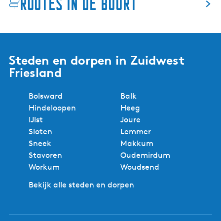
Routes in de buurt
i
n
u
s
k
Steden en dorpen in Zuidwest
e
Friesland
r
k
Bolsward
Balk
Hindeloopen
Heeg
IJlst
Joure
Sloten
Lemmer
Sneek
Makkum
Stavoren
Oudemirdum
Workum
Woudsend
Bekijk alle steden en dorpen