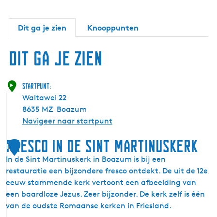
Dit ga je zien
Knooppunten
Dit ga je zien
Startpunt:
Waltawei 22
8635 MZ
Boazum
Navigeer naar startpunt
Fresco in de Sint Martinuskerk
1
In de Sint Martinuskerk in Boazum is bij een
restauratie een bijzondere fresco ontdekt. De uit de 12e
eeuw stammende kerk vertoont een afbeelding van
een baardloze Jezus. Zeer bijzonder. De kerk zelf is één
van de oudste Romaanse kerken in Friesland.