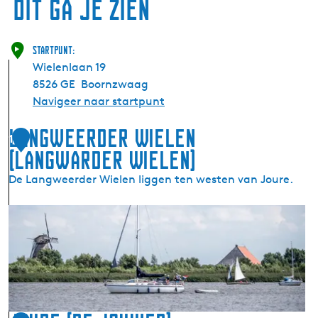
Dit ga je zien
Startpunt:
Wielenlaan 19
8526 GE
Boornzwaag
Navigeer naar startpunt
Langweerder Wielen
1
(Langwarder Wielen)
De Langweerder Wielen liggen ten westen van Joure.
L
a
n
g
w
e
e