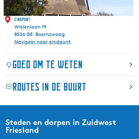
n
g
w
Eindpunt:
e
Wielenlaan 19
e
8526 GE
Boornzwaag
r
Navigeer naar eindpunt
d
e
Goed om te weten
r
M
o
Routes in de buurt
l
e
n
Steden en dorpen in Zuidwest
Friesland