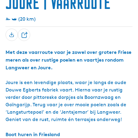
Joure | Vaarroute
e
d
e
a
i
k
e
r
n
e
r
)
g
l
M
(20 km)
w
e
o
a
n
l
r
(
e
D
)
L
n
a
e
n
Met deze vaarroute vaar je zowel over grotere Friese
e
g
meren als over rustige poelen en vaartjes rondom
l
w
a
Langweer en Joure.
r
d
Joure is een levendige plaats, waar je langs de oude
e
r
Douwe Egberts fabriek vaart. Hierna vaar je rustig
W
verder door pittoreske dorpjes als Boornzwaag en
i
Goïngarijp. Terug vaar je over mooie poelen zoals de
e
l
‘Langsturtepoel’ en de ‘Jentsjemar’ bij Langweer.
e
Geniet van de rust, ruimte én terrasjes onderweg!
n
)
Boot huren in Friesland