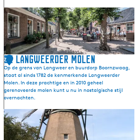
r
L
P
a
u
n
o
g
l
w
l
e
e
e
De Langweerder Molen
7
n
r
Op de grens van Langweer en buurdorp Boornzwaag,
(
staat al sinds 1782 de kenmerkende Langweerder
L
Molen. In deze prachtige en in 2010 geheel
a
gerenoveerde molen kunt u nu in nostalgische stijl
n
overnachten.
g
w
D
a
e
r
L
)
a