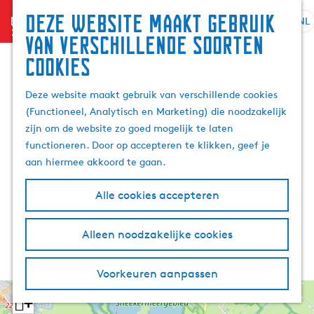
Deze website maakt gebruik
menu
NL
S
G
Z
van verschillende soorten
e
a
o
cookies
l
n
e
e
a
k
Deze website maakt gebruik van verschillende cookies
c
a
e
(Functioneel, Analytisch en Marketing) die noodzakelijk
t
r
n
zijn om de website zo goed mogelijk te laten
e
d
functioneren. Door op accepteren te klikken, geef je
e
e
aan hiermee akkoord te gaan.
r
h
t
o
Alle cookies accepteren
a
m
a
e
l
p
Alleen noodzakelijke cookies
H
a
u
g
Voorkeuren aanpassen
i
e
d
+
i