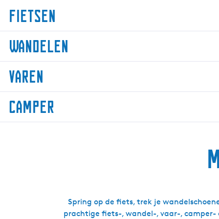
Fietsen
F
Wandelen
i
e
W
t
Varen
a
s
n
e
V
d
Camper
n
a
e
r
l
C
e
e
a
n
n
M
m
p
e
r
Spring op de fiets, trek je wandelschoene
prachtige fiets-, wandel-, vaar-, camper