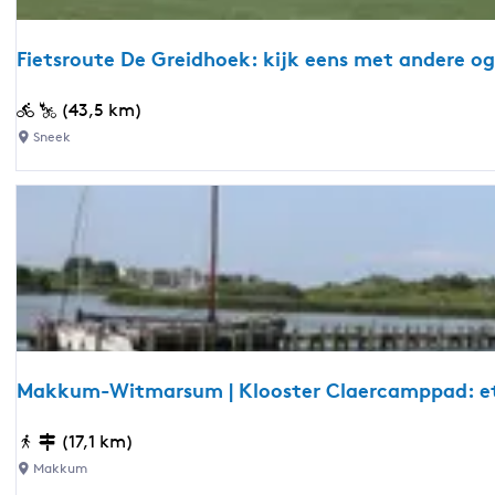
p
k
:
j
Fietsroute De Greidhoek: kijk eens met andere o
e
F
(43,5 km)
i
Sneek
e
t
s
r
o
u
t
e
D
Makkum-Witmarsum | Klooster Claercamppad: e
e
G
M
(17,1 km)
r
a
Makkum
e
k