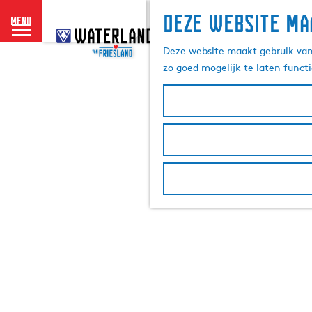
Deze website ma
menu
G
a
Deze website maakt gebruik van 
n
zo goed mogelijk te laten funct
a
a
r
d
e
h
o
m
e
p
a
g
e