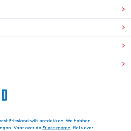
g
e
t
a
a
l
:
N
e
d
e
r
nd
l
a
n
d
s
idwest Friesland wilt ontdekken. We hebben
engen. Vaar over de
Friese meren
, fiets over