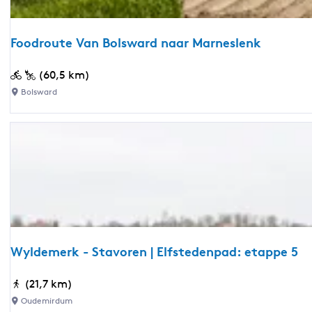
t
e
Foodroute Van Bolsward naar Marneslenk
l
a
F
(60,5 km)
n
o
Bolsward
g
o
s
d
w
r
a
o
t
u
e
t
r
e
w
V
e
a
r
Wyldemerk - Stavoren | Elfstedenpad: etappe 5
n
k
B
e
W
(21,7 km)
o
n
y
Oudemirdum
l