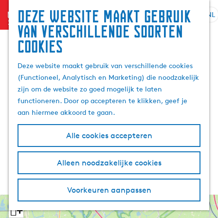
Deze website maakt gebruik
menu
NL
S
G
Z
van verschillende soorten
e
a
o
cookies
l
n
e
e
a
k
Deze website maakt gebruik van verschillende cookies
c
a
e
(Functioneel, Analytisch en Marketing) die noodzakelijk
t
r
n
zijn om de website zo goed mogelijk te laten
e
d
functioneren. Door op accepteren te klikken, geef je
e
e
aan hiermee akkoord te gaan.
r
h
t
o
Alle cookies accepteren
a
m
a
e
l
p
Alleen noodzakelijke cookies
H
a
u
g
Voorkeuren aanpassen
i
e
d
+
i