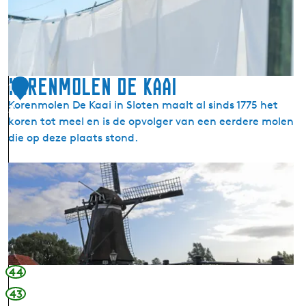
o
s
t
l
e
i
n
j
n
Korenmolen De Kaai
1
e
Korenmolen De Kaai in Sloten maalt al sinds 1775 het
2
n
koren tot meel en is de opvolger van een eerdere molen
v
die op deze plaats stond.
a
n
K
S
o
l
r
o
e
t
n
e
m
n
o
44
l
43
e