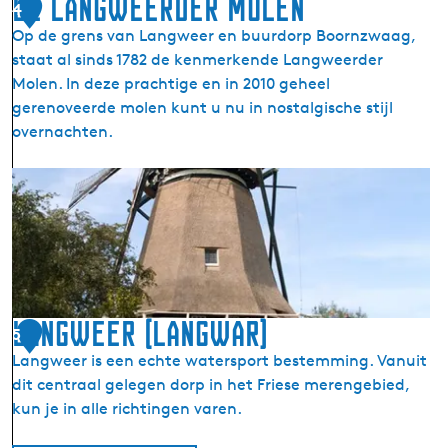
De Langweerder Molen
4
W
Op de grens van Langweer en buurdorp Boornzwaag,
o
staat al sinds 1782 de kenmerkende Langweerder
u
Molen. In deze prachtige en in 2010 geheel
d
gerenoveerde molen kunt u nu in nostalgische stijl
f
overnachten.
e
n
D
n
e
e
L
n
a
(
n
W
g
o
w
Langweer (Langwar)
u
5
e
d
Langweer is een echte watersport bestemming. Vanuit
e
f
dit centraal gelegen dorp in het Friese merengebied,
r
e
kun je in alle richtingen varen.
d
n
e
n