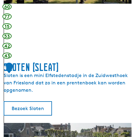
n
60
s
77
t
15
o
e
53
l
42
L
43
e
g
Sloten (Sleat)
8
e
Sloten is een mini Elfstedenstadje in de Zuidwesthoek
m
van Friesland dat zo in een prentenboek kan worden
e
opgenomen.
e
r
Bezoek Sloten
S
l