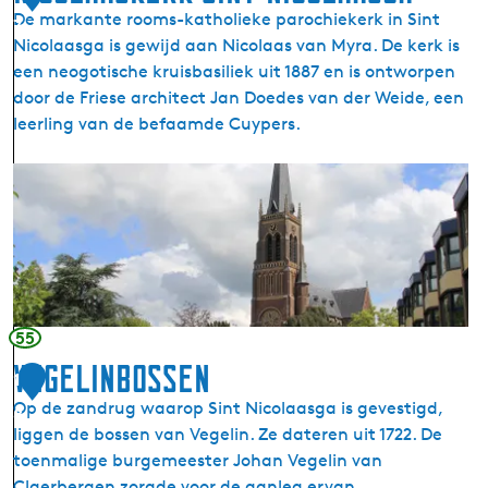
o
De markante rooms-katholieke parochiekerk in Sint
7
l
Nicolaasga is gewijd aan Nicolaas van Myra. De kerk is
a
een neogotische kruisbasiliek uit 1887 en is ontworpen
a
door de Friese architect Jan Doedes van der Weide, een
s
leerling van de befaamde Cuypers.
g
a
N
(
i
S
c
i
o
n
l
t
a
N
a
55
y
s
Vegelinbossen
k
1
k
)
Op de zandrug waarop Sint Nicolaasga is gevestigd,
e
8
liggen de bossen van Vegelin. Ze dateren uit 1722. De
r
toenmalige burgemeester Johan Vegelin van
k
Claerbergen zorgde voor de aanleg ervan.