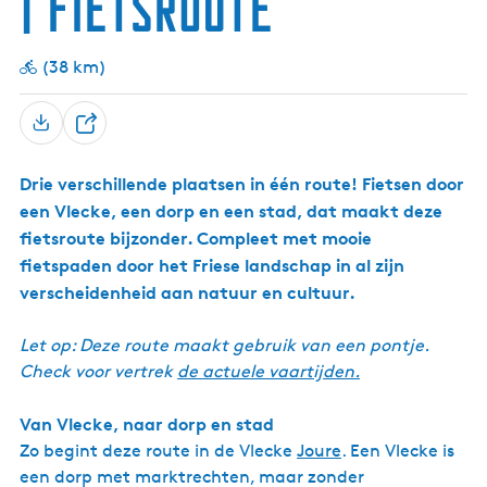
| Fietsroute
a
l
o
S
l
e
)
u
N
K
e
i
F
n
l
o
S
d
i
a
r
n
o
i
o
t
l
f
c
a
t
l
a
t
e
o
(38 km)
e
o
i
N
l
g
e
n
t
n
l
y
e
a
n
e
n
a
k
g
n
e
a
)
D
a
n
s
e
)
g
Drie verschillende plaatsen in één route! Fietsen door
a
e
een Vlecke, een dorp en een stad, dat maakt deze
l
fietsroute bijzonder. Compleet met mooie
fietspaden door het Friese landschap in al zijn
verscheidenheid aan natuur en cultuur.
Let op: Deze route maakt gebruik van een pontje.
Check voor vertrek
de actuele vaartijden.
Van Vlecke, naar dorp en stad
Zo begint deze route in de Vlecke
Joure
. Een Vlecke is
een dorp met marktrechten, maar zonder