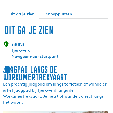
Dit ga je zien
Knooppunten
Dit ga je zien
Startpunt:
Tjerkwerd
Navigeer naar startpunt
Jaagpad langs de
1
Workumertrekvaart
Een prachtig jaagpad om langs te fietsen of wandelen
is het jaagpad bij Tjerkwerd langs de
Workumertrekvaart. Je fietst of wandelt direct langs
het water.