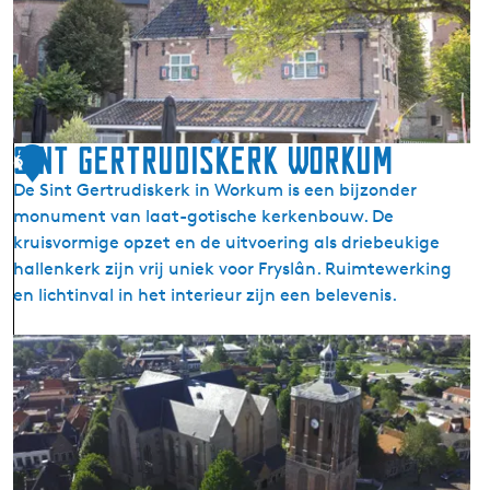
u
s
s
e
e
u
u
m
m
W
Sint Gertrudiskerk Workum
6
a
De Sint Gertrudiskerk in Workum is een bijzonder
r
monument van laat-gotische kerkenbouw. De
k
kruisvormige opzet en de uitvoering als driebeukige
u
hallenkerk zijn vrij uniek voor Fryslân. Ruimtewerking
m
en lichtinval in het interieur zijn een belevenis.
s
E
S
r
i
f
n
s
t
k
G
i
e
p