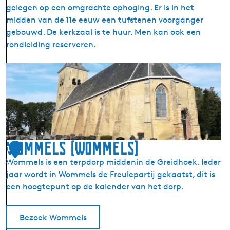
i
gelegen op een omgrachte ophoging. Er is in het
j
midden van de 11e eeuw een tufstenen voorganger
k
gebouwd. De kerkzaal is te huur. Men kan ook een
rondleiding reserveren.
D
e
M
a
r
t
i
Wommels (Wommels)
1
n
Wommels is een terpdorp middenin de Greidhoek. Ieder
7
i
jaar wordt in Wommels de Freulepartij gekaatst, dit is
k
een hoogtepunt op de kalender van het dorp.
e
r
k
Bezoek Wommels
E