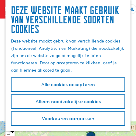
Deze website maakt gebruik
menu
NL
S
G
Z
van verschillende soorten
e
a
o
cookies
l
n
e
e
a
k
Deze website maakt gebruik van verschillende cookies
c
a
e
(Functioneel, Analytisch en Marketing) die noodzakelijk
t
r
n
zijn om de website zo goed mogelijk te laten
e
d
functioneren. Door op accepteren te klikken, geef je
e
e
aan hiermee akkoord te gaan.
r
h
t
o
Alle cookies accepteren
a
m
a
e
l
p
Alleen noodzakelijke cookies
H
a
u
g
Voorkeuren aanpassen
i
e
d
+
71
M
J
W
i
w