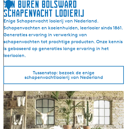
van Buren Bolsward
2
r
schapenvacht looierij
k
7
B
Enige Schapenvacht looierij van Nederland.
o
Schapenvachten en koeienhuiden, leerlooier sinds 1861.
l
Generaties ervaring in verwerking van
s
schapenvachten tot prachtige producten. Onze kennis
w
is gebaseerd op generaties lange ervaring in het
a
leerlooien.
r
d
Tussenstop: bezoek de enige
schapenvachtlooierij van Nederland
v
a
n
B
u
r