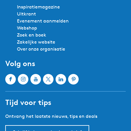
Inspiratiemagazine
Uitkrant
Evenement aanmelden
Webshop
Zoek en boek
Zakelijke website
Over onze organisatie
Volg ons
F
I
Y
X
L
P
a
n
o
W
i
i
c
s
u
a
n
n
Tijd voor tips
e
t
T
t
k
t
b
a
u
e
e
e
Ontvang het laatste nieuws, tips en deals
o
g
b
r
d
r
o
r
e
l
I
e