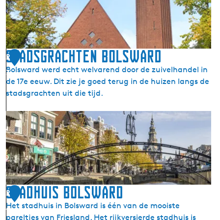
n
e
t
r
F
t
r
)
a
Stadsgrachten Bolsward
2
n
Bolsward werd echt welvarend door de zuivelhandel in
3
c
de 17e eeuw. Dit zie je goed terug in de huizen langs de
i
stadsgrachten uit die tijd.
s
c
S
u
t
s
a
b
d
a
s
s
g
i
r
Stadhuis Bolsward
l
2
a
i
Het stadhuis in Bolsward is één van de mooiste
4
c
e
pareltjes van Friesland. Het rijkversierde stadhuis is