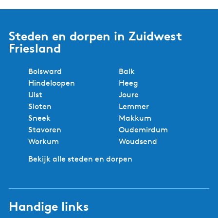
r
t
Steden en dorpen in Zuidwest
Friesland
Bolsward
Balk
Hindeloopen
Heeg
IJlst
Joure
Sloten
Lemmer
Sneek
Makkum
Stavoren
Oudemirdum
Workum
Woudsend
Bekijk alle steden en dorpen
Handige links