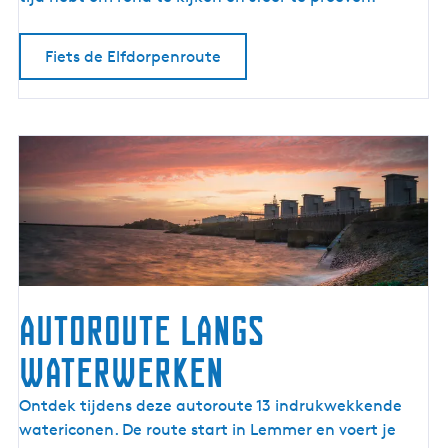
o
u
Fiets de Elfdorpenroute
t
e
Autoroute langs
waterwerken
A
Ontdek tijdens deze autoroute 13 indrukwekkende
u
watericonen. De route start in Lemmer en voert je