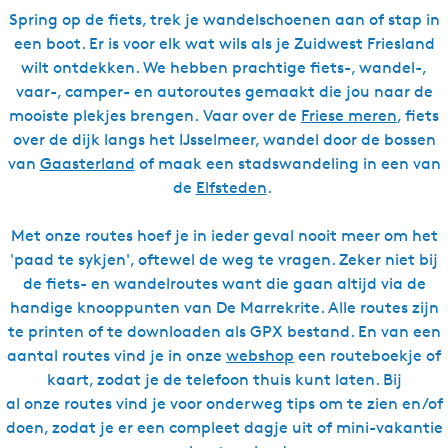
Spring op de fiets, trek je wandelschoenen aan of stap in
een boot. Er is voor elk wat wils als je Zuidwest Friesland
wilt ontdekken. We hebben prachtige fiets-, wandel-,
vaar-, camper- en autoroutes gemaakt die jou naar de
mooiste plekjes brengen. Vaar over de
Friese meren
, fiets
over de dijk langs het IJsselmeer, wandel door de bossen
van
Gaasterland
of maak een stadswandeling in een van
de
Elfsteden
.
Met onze routes hoef je in ieder geval nooit meer om het
'paad te sykjen', oftewel de weg te vragen. Zeker niet bij
de fiets- en wandelroutes want die gaan altijd via de
handige knooppunten van De Marrekrite. Alle routes zijn
te printen of te downloaden als GPX bestand. En van een
aantal routes vind je in onze
webshop
een routeboekje of
kaart, zodat je de telefoon thuis kunt laten. Bij
al onze routes vind je voor onderweg tips om te zien en/of
doen, zodat je er een compleet dagje uit of mini-vakantie