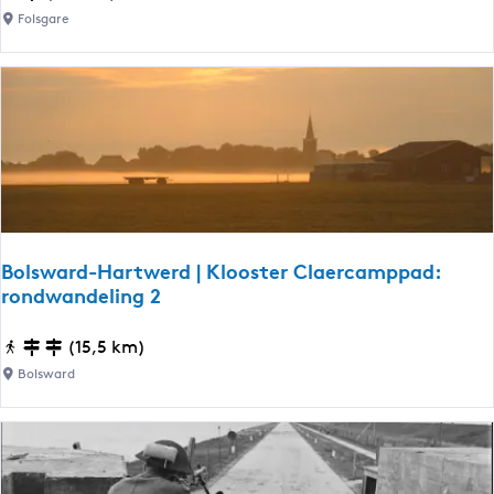
u
Folsgare
i
e
r
t
o
c
h
t
F
Bolsward-Hartwerd | Klooster Claercamppad:
o
rondwandeling 2
l
s
B
(15,5 km)
g
o
Bolsward
a
l
r
s
e
w
a