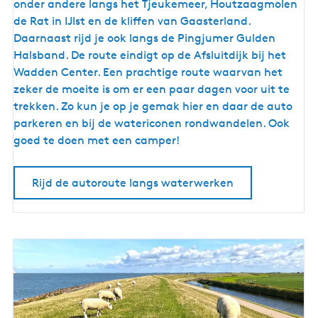
t
onder andere langs het Tjeukemeer, Houtzaagmolen
o
de Rat in IJlst en de kliffen van Gaasterland.
r
Daarnaast rijd je ook langs de Pingjumer Gulden
o
Halsband. De route eindigt op de Afsluitdijk bij het
u
Wadden Center. Een prachtige route waarvan het
t
zeker de moeite is om er een paar dagen voor uit te
e
trekken. Zo kun je op je gemak hier en daar de auto
l
parkeren en bij de watericonen rondwandelen. Ook
a
goed te doen met een camper!
n
g
Rijd de autoroute langs waterwerken
s
w
a
t
e
r
w
e