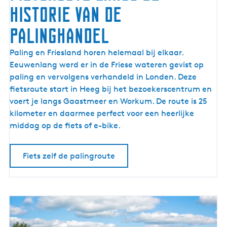
historie van de
palinghandel
F
Paling en Friesland horen helemaal bij elkaar.
i
Eeuwenlang werd er in de Friese wateren gevist op
e
paling en vervolgens verhandeld in Londen. Deze
t
fietsroute start in Heeg bij het bezoekerscentrum en
s
voert je langs Gaastmeer en Workum. De route is 25
r
kilometer en daarmee perfect voor een heerlijke
o
middag op de fiets of e-bike.
u
t
Fiets zelf de palingroute
e
l
a
n
g
s