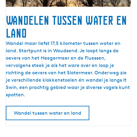
Wandelen tussen water en
land
W
Wandel maar liefst 17,5 kilometer tussen water en
a
land. Startpunt is in Woudsend. Je loopt langs de
n
oevers van het Heegermeer en de Fluessen,
d
vervolgens steek je als het ware over en loop je
e
richting de oevers van het Slotermeer. Onderweg zie
l
je verschillende klokkenstoelen én wandel je langs It
e
Swin, een prachtig gebied waar je diverse vogels kunt
n
spotten.
t
u
Wandel tussen water en land
s
s
e