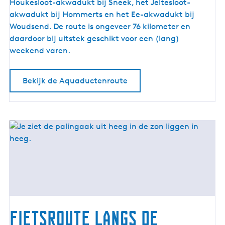
c
Houkesloot-akwadukt bij Sneek, het Jeltesloot-
t
akwadukt bij Hommerts en het Ee-akwadukt bij
e
Woudsend. De route is ongeveer 76 kilometer en
n
daardoor bij uitstek geschikt voor een (lang)
r
weekend varen.
o
u
Bekijk de Aquaductenroute
t
e
Fietsroute langs de