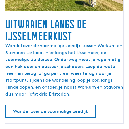
r
k
e
Uitwaaien langs de
n
IJsselmeerkust
U
Wandel over de voormalige zeedijk tussen Workum en
i
Stavoren. Je loopt hier langs het IJsselmeer, de
t
voormalige Zuiderzee. Onderweg moet je regelmatig
w
een hek door en passeer je schapen. Loop de route
a
heen en terug, of ga per trein weer terug naar je
a
startpunt. Tijdens de wandeling loop je ook langs
i
Hindeloopen, en ontdek je naast Workum en Stavoren
e
dus maar liefst drie Elfsteden.
n
l
Wandel over de voormalige zeedijk
a
n
g