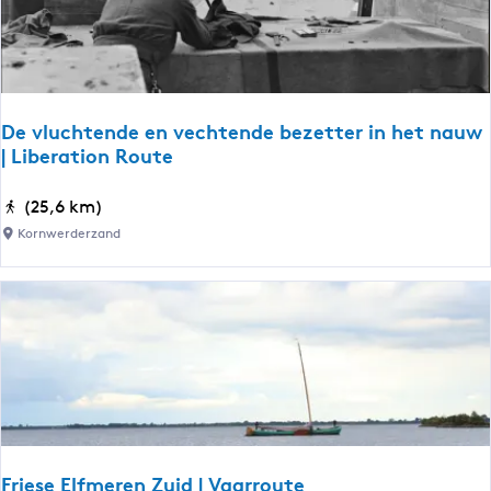
r
d
-
H
a
De vluchtende en vechtende bezetter in het nauw
r
| Liberation Route
t
w
D
(25,6 km)
e
e
Kornwerderzand
r
v
d
l
|
u
K
c
l
h
o
t
o
e
s
n
t
d
Friese Elfmeren Zuid | Vaarroute
e