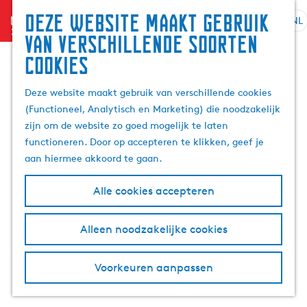
Zoek
Deze website maakt gebruik
menu
&
NL
S
G
Z
van verschillende soorten
boek
e
a
o
cookies
l
n
e
e
a
k
Deze website maakt gebruik van verschillende cookies
c
a
e
(Functioneel, Analytisch en Marketing) die noodzakelijk
t
r
n
zijn om de website zo goed mogelijk te laten
e
d
functioneren. Door op accepteren te klikken, geef je
e
e
aan hiermee akkoord te gaan.
r
h
t
o
Alle cookies accepteren
a
m
a
e
l
p
Alleen noodzakelijke cookies
H
a
u
g
Voorkeuren aanpassen
i
e
d
i