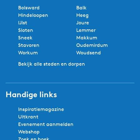
d
Bolsward
Balk
e
Hindeloopen
Heeg
W
IJlst
Joure
a
Sloten
Lemmer
t
Sneek
Makkum
e
Stavoren
Oudemirdum
r
Workum
Woudsend
s
p
Bekijk alle steden en dorpen
o
r
t
Handige links
Inspiratiemagazine
Uitkrant
Evenement aanmelden
Webshop
Zoek en boek