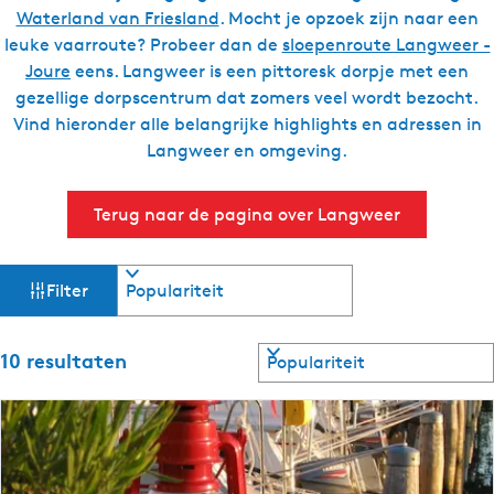
Waterland van Friesland
. Mocht je opzoek zijn naar een
g
leuke vaarroute? Probeer dan de
sloepenroute Langweer -
e
Joure
eens. Langweer is een pittoresk dorpje met een
t
gezellige dorpscentrum dat zomers veel wordt bezocht.
a
Vind hieronder alle belangrijke highlights en adressen in
a
Langweer en omgeving.
l
:
N
Terug naar de pagina over Langweer
e
d
W
S
e
Filter
o
r
a
r
l
t
S
10 resultaten
t
a
e
o
e
n
r
z
r
d
t
o
e
s
o
p
e
: