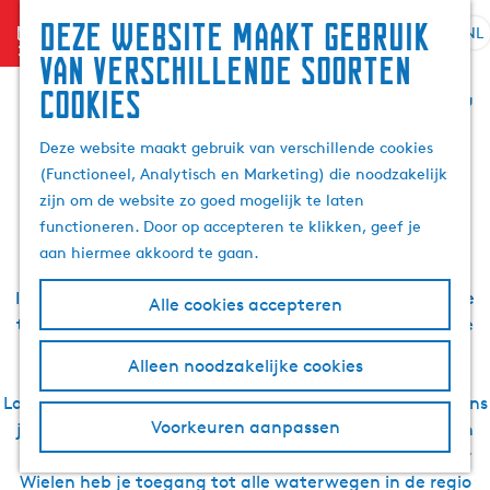
Zoek
Deze website maakt gebruik
menu
&
NL
S
G
Z
Slapen, eten, drinken,
van verschillende soorten
boek
e
a
o
cookies
l
n
e
zien en doen in
e
a
k
Deze website maakt gebruik van verschillende cookies
c
a
e
(Functioneel, Analytisch en Marketing) die noodzakelijk
t
r
Langweer
n
zijn om de website zo goed mogelijk te laten
e
d
functioneren. Door op accepteren te klikken, geef je
e
e
aan hiermee akkoord te gaan.
r
h
t
o
In de omgeving van Langweer zijn er veel plekken die je
Alle cookies accepteren
a
m
tijdens je bezoek kunt ontdekken. Zoals de omliggende
a
e
dorpjes Boornzwaag en Dijken. Als je de natuur van de
l
p
Alleen noodzakelijke cookies
omgeving wilt ontdekken kun je een fietsrondje
H
a
Langweerder Wielen doen. Beschik je over een boot tijdens
u
g
Voorkeuren aanpassen
je bezoek? In Langweer zijn er verschillende ligplaatsen
i
e
waar je je boot kan aanleggen. Vanaf de Langweerder
d
Wielen heb je toegang tot alle waterwegen in de regio
i