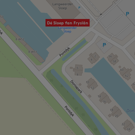
Dé Sloep fan Fryslân