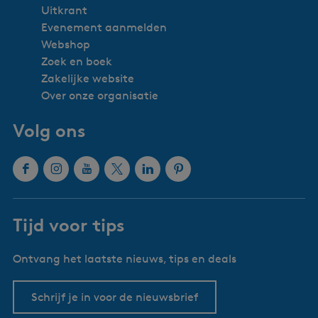
Uitkrant
Evenement aanmelden
Webshop
Zoek en boek
Zakelijke website
Over onze organisatie
Volg ons
F
I
Y
X
L
P
a
n
o
W
i
i
c
s
u
a
n
n
Tijd voor tips
e
t
T
t
k
t
b
a
u
e
e
e
Ontvang het laatste nieuws, tips en deals
o
g
b
r
d
r
o
r
e
l
I
e
k
a
W
a
n
s
Schrijf je in voor de nieuwsbrief
W
m
a
n
W
t