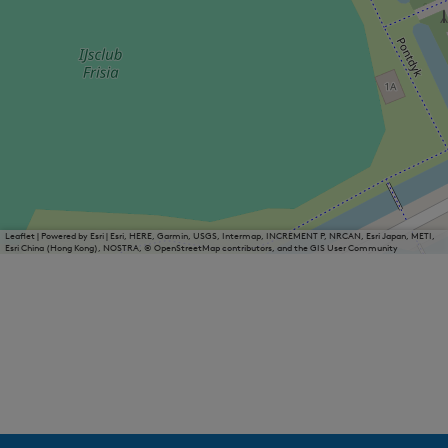
Leaflet
|
Powered by Esri | Esri, HERE, Garmin, USGS, Intermap, INCREMENT P, NRCAN, Esri Japan, METI,
Esri China (Hong Kong), NOSTRA, © OpenStreetMap contributors, and the GIS User Community