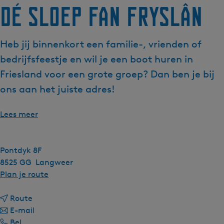
Dé Sloep fan Fryslân
Heb jij binnenkort een familie-, vrienden of
bedrijfsfeestje en wil je een boot huren in
Friesland voor een grote groep? Dan ben je bij
ons aan het juiste adres!
Lees meer
Pontdyk 8F
8525 GG
Langweer
n
Plan je route
a
n
a
Route
a
n
r
E-mail
D
a
a
D
Bel