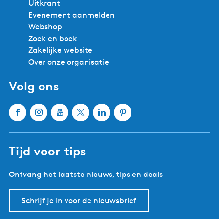
Uitkrant
Evenement aanmelden
Webshop
Zoek en boek
Zakelijke website
Over onze organisatie
Volg ons
F
I
Y
X
L
P
a
n
o
W
i
i
c
s
u
a
n
n
Tijd voor tips
e
t
T
t
k
t
b
a
u
e
e
e
Ontvang het laatste nieuws, tips en deals
o
g
b
r
d
r
o
r
e
l
I
e
k
a
W
a
n
s
Schrijf je in voor de nieuwsbrief
W
m
a
n
W
t