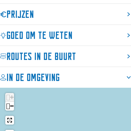
g
Prijzen
Goed om te weten
Routes in de buurt
In de omgeving
+
−