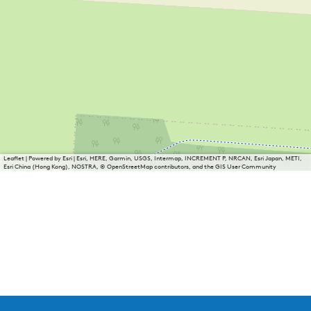
Leaflet
|
Powered by Esri | Esri, HERE, Garmin, USGS, Intermap, INCREMENT P, NRCAN, Esri Japan, METI,
Esri China (Hong Kong), NOSTRA, © OpenStreetMap contributors, and the GIS User Community