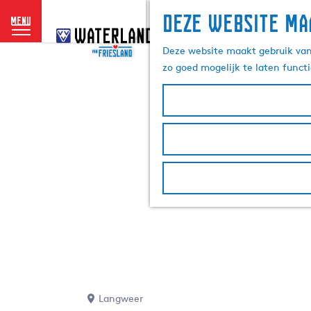
Deze website ma
menu
G
a
Deze website maakt gebruik van 
n
zo goed mogelijk te laten funct
a
a
r
d
e
h
o
m
e
p
a
g
e
Langweer