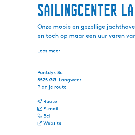
Sailingcenter L
Onze mooie en gezellige jachthaven
en toch op maar een uur varen van
Lees meer
Pontdyk 8c
8525 GG
Langweer
n
Plan je route
a
n
a
Route
a
n
r
E-mail
S
a
a
S
Bel
a
r
a
v
a
Website
i
S
r
a
i