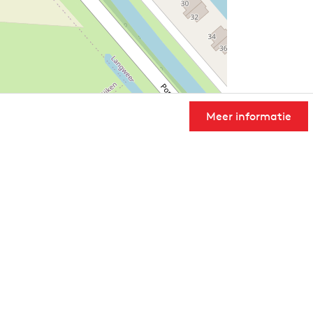
Meer informatie
User Community