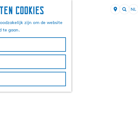
ten cookies
NL
S
Z
e
oodzakelijk zijn om de website
o
l
d te gaan.
e
e
k
c
e
t
n
e
e
r
t
a
a
l
H
u
i
d
i