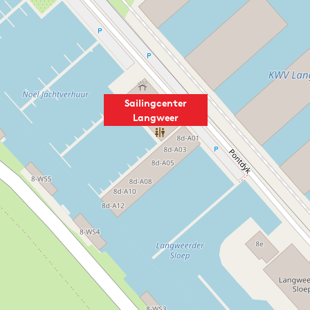
Sailingcenter
Langweer