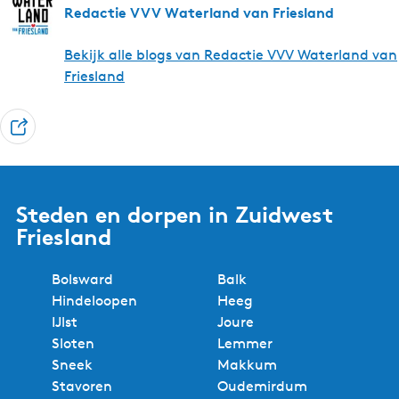
Redactie VVV Waterland van Friesland
Bekijk alle blogs van Redactie VVV Waterland van
Friesland
D
e
e
l
Steden en dorpen in Zuidwest
Friesland
Bolsward
Balk
Hindeloopen
Heeg
IJlst
Joure
Sloten
Lemmer
Sneek
Makkum
Stavoren
Oudemirdum