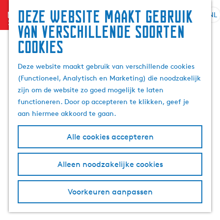
Zoek
Deze website maakt gebruik
menu
&
NL
S
G
Z
van verschillende soorten
boek
e
a
o
cookies
l
n
e
e
a
k
Deze website maakt gebruik van verschillende cookies
c
a
e
(Functioneel, Analytisch en Marketing) die noodzakelijk
t
r
n
zijn om de website zo goed mogelijk te laten
e
d
functioneren. Door op accepteren te klikken, geef je
e
e
aan hiermee akkoord te gaan.
r
h
t
o
Alle cookies accepteren
a
m
a
e
l
p
Alleen noodzakelijke cookies
H
a
u
g
Voorkeuren aanpassen
i
e
d
i