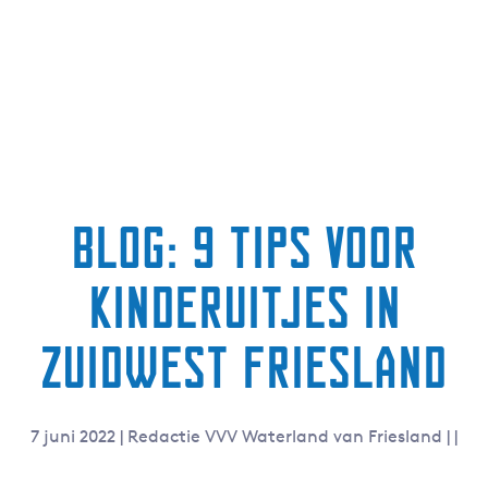
g
e
t
a
a
l
:
N
Blog: 9 tips voor
e
d
kinderuitjes in
e
r
l
Zuidwest Friesland
a
n
d
7 juni 2022
|
Redactie VVV Waterland van Friesland
|
|
s