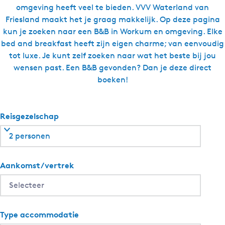
u
omgeving heeft veel te bieden. VVV Waterland van
d
Friesland maakt het je graag makkelijk. Op deze pagina
g
kun je zoeken naar een B&B in Workum en omgeving. Elke
e
bed and breakfast heeft zijn eigen charme; van eenvoudig
t
tot luxe. Je kunt zelf zoeken naar wat het beste bij jou
k
wensen past. Een B&B gevonden? Dan je deze direct
a
boeken!
m
e
r
Reisgezelschap
2 personen
Aankomst/vertrek
Type accommodatie