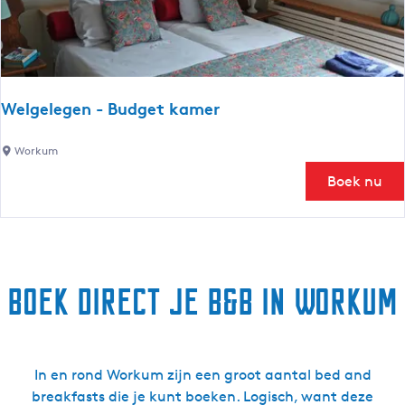
m
g
e
e
r
n
W
-
e
S
Welgelegen - Budget kamer
l
u
g
n
W
Workum
e
s
e
l
Boek nu
e
l
e
t
g
g
k
e
e
a
l
n
m
e
Boek direct je B&B in Workum
e
g
r
e
n
-
In en rond Workum zijn een groot aantal bed and
B
breakfasts die je kunt boeken. Logisch, want deze