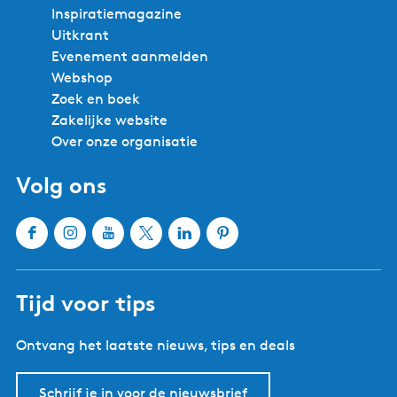
Inspiratiemagazine
Uitkrant
Evenement aanmelden
Webshop
Zoek en boek
Zakelijke website
Over onze organisatie
Volg ons
F
I
Y
X
L
P
a
n
o
W
i
i
c
s
u
a
n
n
Tijd voor tips
e
t
T
t
k
t
b
a
u
e
e
e
Ontvang het laatste nieuws, tips en deals
o
g
b
r
d
r
o
r
e
l
I
e
k
a
W
a
n
s
Schrijf je in voor de nieuwsbrief