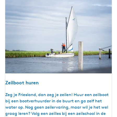
v
a
a
r
t
Zeilboot huren
Z
Zeg je Friesland, dan zeg je zeilen! Huur een zeilboot
e
bij een bootverhuurder in de buurt en ga zelf het
i
water op. Nog geen zeilervaring, maar wil je het wel
l
graag leren? Volg een zeilles bij een zeilschool in de