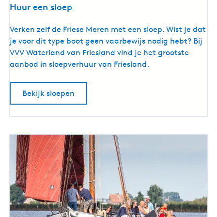
Huur een sloep
H
Verken zelf de Friese Meren met een sloep. Wist je dat
u
je voor dit type boot geen vaarbewijs nodig hebt? Bij
u
VVV Waterland van Friesland vind je het grootste
r
aanbod in sloepverhuur van Friesland.
e
e
Bekijk sloepen
n
s
l
o
e
p