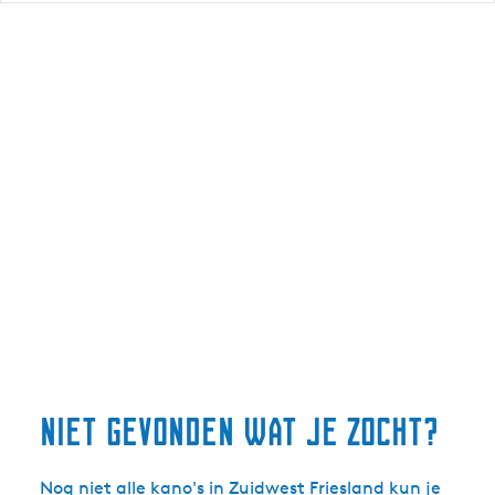
s
o
o
n
s
k
a
n
o
h
u
r
e
n
Niet gevonden wat je zocht?
Nog niet alle kano's in Zuidwest Friesland kun je