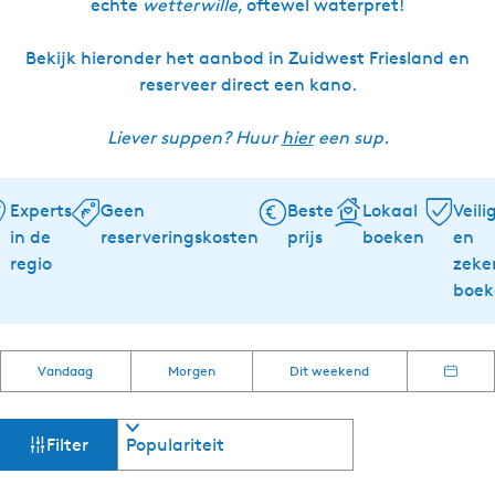
echte
wetterwille
, oftewel waterpret!
Bekijk hieronder het aanbod in Zuidwest Friesland en
reserveer direct een kano.
Liever suppen? Huur
hier
een sup.
Experts
Geen
Beste
Lokaal
Veili
in de
reserveringskosten
prijs
boeken
en
regio
zeke
boek
W
S
W
Vandaag
Morgen
Dit weekend
o
K
a
a
r
i
n
t
e
n
Filter
t
e
s
e
e
d
e