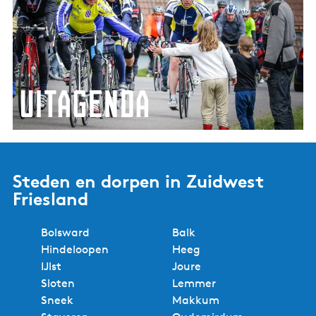
U
s
i
t
a
g
e
Uitagenda
n
d
a
Ontdek wat er vandaag en morgen te doen is in
Zuidwest Friesland.
Steden en dorpen in Zuidwest
Friesland
Bolsward
Balk
Hindeloopen
Heeg
IJlst
Joure
Sloten
Lemmer
Sneek
Makkum