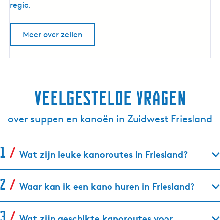
b
regio.
o
o
Meer over zeilen
t
h
u
r
e
Veelgestelde vragen
n
over suppen en kanoën in Zuidwest Friesland
Wat zijn leuke kanoroutes in Friesland?
Waar kan ik een kano huren in Friesland?
Wat zijn geschikte kanoroutes voor