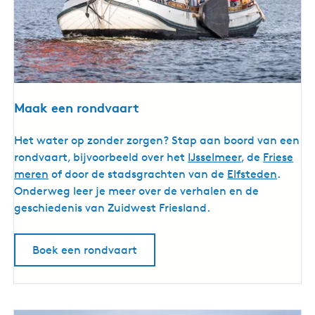
Maak een rondvaart
M
Het water op zonder zorgen? Stap aan boord van een
a
rondvaart, bijvoorbeeld over het
IJsselmeer
, de
Friese
a
meren
of door de stadsgrachten van de
Elfsteden
.
k
Onderweg leer je meer over de verhalen en de
e
geschiedenis van Zuidwest Friesland.
e
n
Boek een rondvaart
r
o
n
d