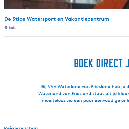
n
o
h
e
u
r
De Stipe Watersport en Vakantiecentrum
i
d
D
Balk
s
e
e
r
S
i
t
j
i
'
Boek direct 
p
e
W
a
Bij VVV Waterland van Friesland heb je
t
Waterland van Friesland staat altijd kla
e
moeiteloos via een paar eenvoudige onl
r
s
p
o
Reisgezelschap