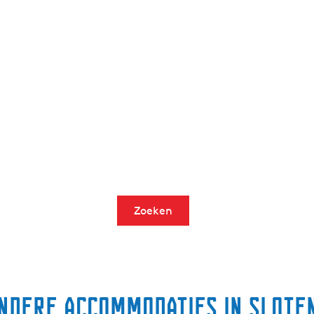
Zoeken
ndere accommodaties in Slote