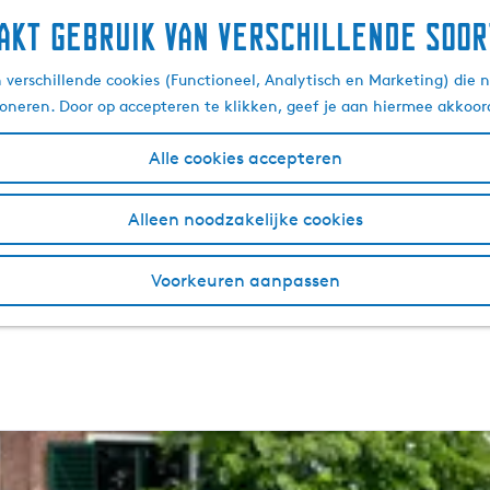
akt gebruik van verschillende soor
commodatie in en rond
verschillende cookies (Functioneel, Analytisch en Marketing) die n
ioneren. Door op accepteren te klikken, geef je aan hiermee akkoor
Alle cookies accepteren
n
kun je groepsaccommodaties boeken, perfect voor uitstapj
iten. Ontdek de charme van Sloten met zijn rijke geschie
Alleen noodzakelijke cookies
 koopmanshuizen. Bovendien ligt Sloten aan het prachtige S
kun je ook kiezen voor een
vakantiehuis
,
B&B
of gezellige c
Voorkeuren aanpassen