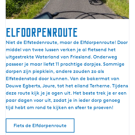
e
r
e
n
Elfdorpenroute
l
a
E
Niet de Elfstedenroute, maar de Elfdorpenroute! Door
n
l
middel van twee lussen verken je al fietsend het
d
f
uitgestrekte Waterland van Friesland. Onderweg
d
passeer je maar liefst 11 prachtige dorpjes. Sommige
o
dorpen zijn piepklein, andere zouden zo als
r
Elfstedenstad door kunnen. Van de bakermat van
p
Douwe Egberts, Joure, tot het eiland Terherne. Tijdens
e
deze route kijk je je ogen uit. Het beste trek je er een
n
paar dagen voor uit, zodat je in ieder dorp genoeg
r
tijd hebt om rond te kijken en sfeer te proeven!
o
u
Fiets de Elfdorpenroute
t