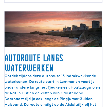
e
Autoroute langs
waterwerken
A
Ontdek tijdens deze autoroute 13 indrukwekkende
u
watericonen. De route start in Lemmer en voert je
t
onder andere langs het Tjeukemeer, Houtzaagmolen
o
de Rat in IJlst en de kliffen van Gaasterland.
r
Daarnaast rijd je ook langs de Pingjumer Gulden
o
Halsband. De route eindigt op de Afsluitdijk bij het