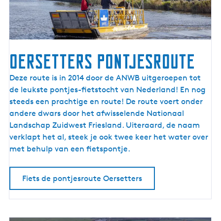
I
J
s
s
e
Oersetters pontjesroute
l
m
O
Deze route is in 2014 door de ANWB uitgeroepen tot
e
e
de leukste pontjes-fietstocht van Nederland! En nog
e
r
steeds een prachtige en route! De route voert onder
r
s
andere dwars door het afwisselende Nationaal
k
e
Landschap Zuidwest Friesland. Uiteraard, de naam
u
t
verklapt het al, steek je ook twee keer het water over
s
t
met behulp van een fietspontje.
t
e
r
Fiets de pontjesroute Oersetters
s
p
o
n