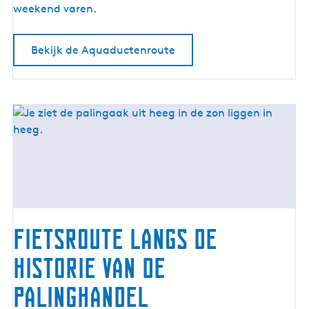
r
weekend varen.
o
u
Bekijk de Aquaductenroute
t
e
Fietsroute langs de
historie van de
palinghandel