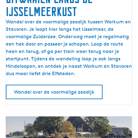
IJsselmeerkust
U
Wandel over de voormalige zeedijk tussen Workum en
i
Stavoren. Je loopt hier langs het IJsselmeer, de
t
voormalige Zuiderzee. Onderweg moet je regelmatig
w
een hek door en passeer je schapen. Loop de route
a
heen en terug, of ga per trein weer terug naar je
a
startpunt. Tijdens de wandeling loop je ook langs
i
Hindeloopen, en ontdek je naast Workum en Stavoren
e
dus maar liefst drie Elfsteden.
n
l
Wandel over de voormalige zeedijk
a
n
g
s
d
e