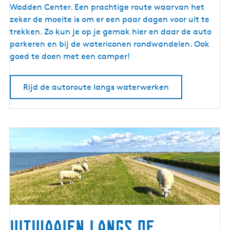
u
Wadden Center. Een prachtige route waarvan het
t
zeker de moeite is om er een paar dagen voor uit te
e
trekken. Zo kun je op je gemak hier en daar de auto
l
parkeren en bij de watericonen rondwandelen. Ook
a
goed te doen met een camper!
n
g
Rijd de autoroute langs waterwerken
s
w
a
t
e
r
w
e
r
k
e
Uitwaaien langs de
n