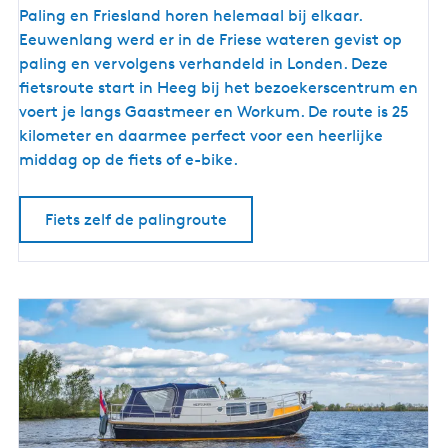
F
Paling en Friesland horen helemaal bij elkaar.
i
Eeuwenlang werd er in de Friese wateren gevist op
e
paling en vervolgens verhandeld in Londen. Deze
t
fietsroute start in Heeg bij het bezoekerscentrum en
s
voert je langs Gaastmeer en Workum. De route is 25
r
kilometer en daarmee perfect voor een heerlijke
o
middag op de fiets of e-bike.
u
t
Fiets zelf de palingroute
e
l
a
n
g
s
d
e
h
i