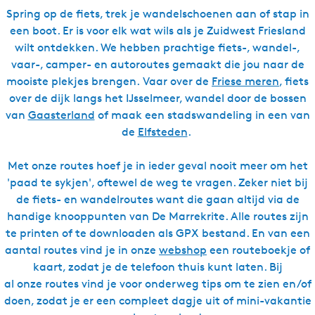
Spring op de fiets, trek je wandelschoenen aan of stap in
een boot. Er is voor elk wat wils als je Zuidwest Friesland
wilt ontdekken. We hebben prachtige fiets-, wandel-,
vaar-, camper- en autoroutes gemaakt die jou naar de
mooiste plekjes brengen. Vaar over de
Friese meren
, fiets
over de dijk langs het IJsselmeer, wandel door de bossen
van
Gaasterland
of maak een stadswandeling in een van
de
Elfsteden
.
Met onze routes hoef je in ieder geval nooit meer om het
'paad te sykjen', oftewel de weg te vragen. Zeker niet bij
de fiets- en wandelroutes want die gaan altijd via de
handige knooppunten van De Marrekrite. Alle routes zijn
te printen of te downloaden als GPX bestand. En van een
aantal routes vind je in onze
webshop
een routeboekje of
kaart, zodat je de telefoon thuis kunt laten. Bij
al onze routes vind je voor onderweg tips om te zien en/of
doen, zodat je er een compleet dagje uit of mini-vakantie