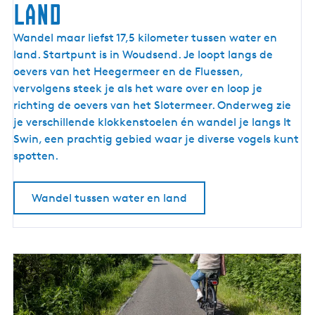
land
W
Wandel maar liefst 17,5 kilometer tussen water en
a
land. Startpunt is in Woudsend. Je loopt langs de
n
oevers van het Heegermeer en de Fluessen,
d
vervolgens steek je als het ware over en loop je
e
richting de oevers van het Slotermeer. Onderweg zie
l
je verschillende klokkenstoelen én wandel je langs It
e
Swin, een prachtig gebied waar je diverse vogels kunt
n
spotten.
t
u
Wandel tussen water en land
s
s
e
n
w
a
t