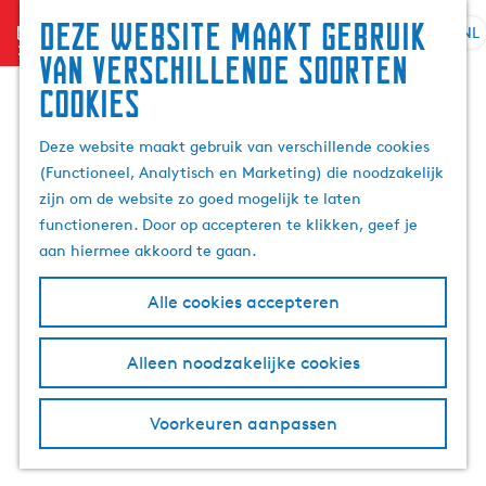
Zoek
Deze website maakt gebruik
menu
&
NL
S
G
Z
van verschillende soorten
boek
e
a
o
cookies
l
n
e
e
a
k
Deze website maakt gebruik van verschillende cookies
c
a
e
(Functioneel, Analytisch en Marketing) die noodzakelijk
t
r
n
zijn om de website zo goed mogelijk te laten
e
d
functioneren. Door op accepteren te klikken, geef je
e
e
aan hiermee akkoord te gaan.
r
h
t
o
Alle cookies accepteren
a
m
a
e
l
p
Alleen noodzakelijke cookies
H
a
u
g
Voorkeuren aanpassen
i
e
d
i