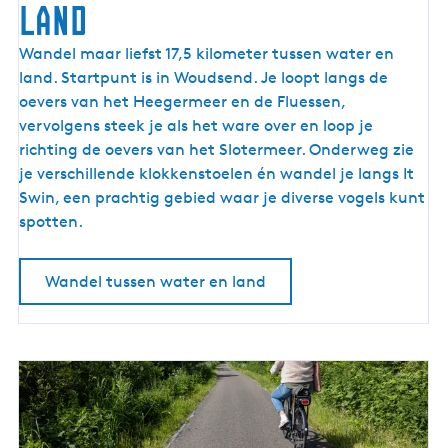
land
W
Wandel maar liefst 17,5 kilometer tussen water en
a
land. Startpunt is in Woudsend. Je loopt langs de
n
oevers van het Heegermeer en de Fluessen,
d
vervolgens steek je als het ware over en loop je
e
richting de oevers van het Slotermeer. Onderweg zie
l
je verschillende klokkenstoelen én wandel je langs It
e
Swin, een prachtig gebied waar je diverse vogels kunt
n
spotten.
t
u
Wandel tussen water en land
s
s
e
n
w
a
t