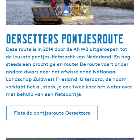
I
J
s
s
e
Oersetters pontjesroute
l
m
O
Deze route is in 2014 door de ANWB uitgeroepen tot
e
e
de leukste pontjes-fietstocht van Nederland! En nog
e
r
steeds een prachtige en route! De route voert onder
r
s
andere dwars door het afwisselende Nationaal
k
e
Landschap Zuidwest Friesland. Uiteraard, de naam
u
t
verklapt het al, steek je ook twee keer het water over
s
t
met behulp van een fietspontje.
t
e
r
Fiets de pontjesroute Oersetters
s
p
o
n