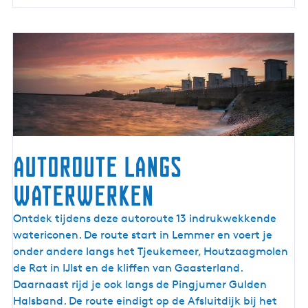
e
Autoroute langs
waterwerken
A
Ontdek tijdens deze autoroute 13 indrukwekkende
u
watericonen. De route start in Lemmer en voert je
t
onder andere langs het Tjeukemeer, Houtzaagmolen
o
de Rat in IJlst en de kliffen van Gaasterland.
r
Daarnaast rijd je ook langs de Pingjumer Gulden
o
Halsband. De route eindigt op de Afsluitdijk bij het