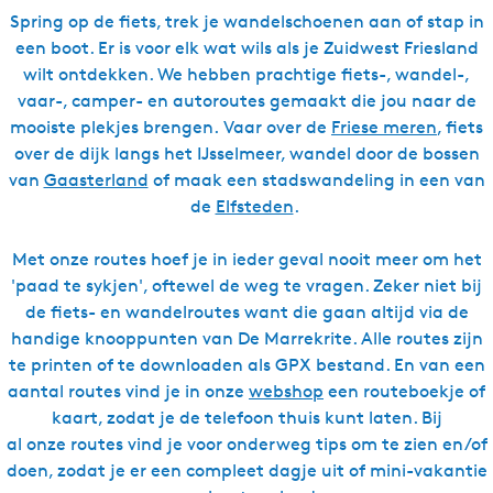
Spring op de fiets, trek je wandelschoenen aan of stap in
een boot. Er is voor elk wat wils als je Zuidwest Friesland
wilt ontdekken. We hebben prachtige fiets-, wandel-,
vaar-, camper- en autoroutes gemaakt die jou naar de
mooiste plekjes brengen. Vaar over de
Friese meren
, fiets
over de dijk langs het IJsselmeer, wandel door de bossen
van
Gaasterland
of maak een stadswandeling in een van
de
Elfsteden
.
Met onze routes hoef je in ieder geval nooit meer om het
'paad te sykjen', oftewel de weg te vragen. Zeker niet bij
de fiets- en wandelroutes want die gaan altijd via de
handige knooppunten van De Marrekrite. Alle routes zijn
te printen of te downloaden als GPX bestand. En van een
aantal routes vind je in onze
webshop
een routeboekje of
kaart, zodat je de telefoon thuis kunt laten. Bij
al onze routes vind je voor onderweg tips om te zien en/of
doen, zodat je er een compleet dagje uit of mini-vakantie