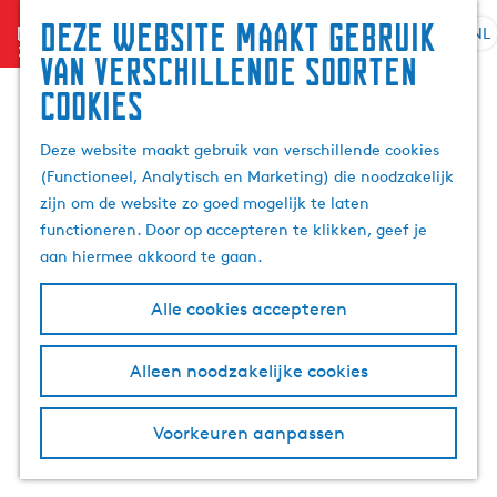
Zoek
Deze website maakt gebruik
menu
&
NL
S
G
Z
van verschillende soorten
boek
e
a
o
cookies
l
n
e
e
a
k
Deze website maakt gebruik van verschillende cookies
c
a
e
(Functioneel, Analytisch en Marketing) die noodzakelijk
t
r
n
zijn om de website zo goed mogelijk te laten
e
d
functioneren. Door op accepteren te klikken, geef je
e
e
aan hiermee akkoord te gaan.
r
h
t
o
Alle cookies accepteren
a
m
a
e
l
p
Alleen noodzakelijke cookies
H
a
u
g
Voorkeuren aanpassen
i
e
d
i