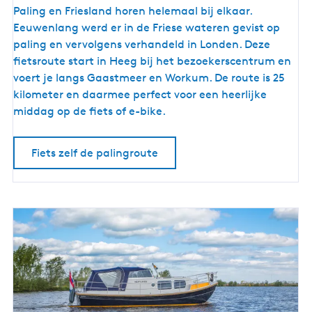
F
Paling en Friesland horen helemaal bij elkaar.
i
Eeuwenlang werd er in de Friese wateren gevist op
e
paling en vervolgens verhandeld in Londen. Deze
t
fietsroute start in Heeg bij het bezoekerscentrum en
s
voert je langs Gaastmeer en Workum. De route is 25
r
kilometer en daarmee perfect voor een heerlijke
o
middag op de fiets of e-bike.
u
t
Fiets zelf de palingroute
e
l
a
n
g
s
d
e
h
i