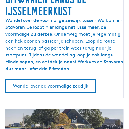
IJsselmeerkust
U
Wandel over de voormalige zeedijk tussen Workum en
i
Stavoren. Je loopt hier langs het IJsselmeer, de
t
voormalige Zuiderzee. Onderweg moet je regelmatig
w
een hek door en passeer je schapen. Loop de route
a
heen en terug, of ga per trein weer terug naar je
a
startpunt. Tijdens de wandeling loop je ook langs
i
Hindeloopen, en ontdek je naast Workum en Stavoren
e
dus maar liefst drie Elfsteden.
n
l
Wandel over de voormalige zeedijk
a
n
g
s
d
e