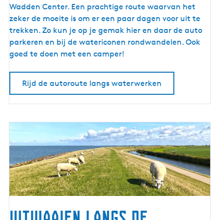
u
Wadden Center. Een prachtige route waarvan het
t
zeker de moeite is om er een paar dagen voor uit te
e
trekken. Zo kun je op je gemak hier en daar de auto
l
parkeren en bij de watericonen rondwandelen. Ook
a
goed te doen met een camper!
n
g
Rijd de autoroute langs waterwerken
s
w
a
t
e
r
w
e
r
k
e
Uitwaaien langs de
n