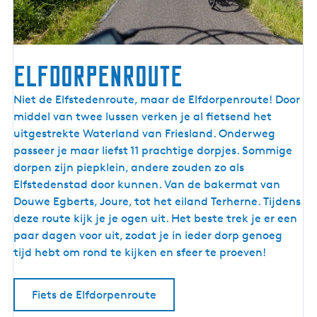
e
r
e
n
Elfdorpenroute
l
a
E
Niet de Elfstedenroute, maar de Elfdorpenroute! Door
n
l
middel van twee lussen verken je al fietsend het
d
f
uitgestrekte Waterland van Friesland. Onderweg
d
passeer je maar liefst 11 prachtige dorpjes. Sommige
o
dorpen zijn piepklein, andere zouden zo als
r
Elfstedenstad door kunnen. Van de bakermat van
p
Douwe Egberts, Joure, tot het eiland Terherne. Tijdens
e
deze route kijk je je ogen uit. Het beste trek je er een
n
paar dagen voor uit, zodat je in ieder dorp genoeg
r
tijd hebt om rond te kijken en sfeer te proeven!
o
u
Fiets de Elfdorpenroute
t