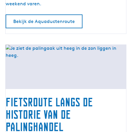
r
weekend varen.
o
u
Bekijk de Aquaductenroute
t
e
Fietsroute langs de
historie van de
palinghandel