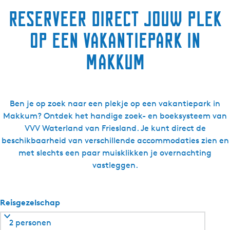
h
Reserveer direct jouw plek
R
e
op een vakantiepark in
s
o
Makkum
r
t
s
M
Ben je op zoek naar een plekje op een vakantiepark in
a
Makkum? Ontdek het handige zoek- en boeksysteem van
k
VVV Waterland van Friesland. Je kunt direct de
k
beschikbaarheid van verschillende accommodaties zien en
u
met slechts een paar muisklikken je overnachting
m
vastleggen.
Reisgezelschap
2 personen