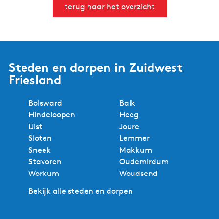
terug naar het overzicht
Steden en dorpen in Zuidwest
Friesland
Bolsward
Balk
Hindeloopen
Heeg
IJlst
Joure
Sloten
Lemmer
Sneek
Makkum
Stavoren
Oudemirdum
Workum
Woudsend
Bekijk alle steden en dorpen