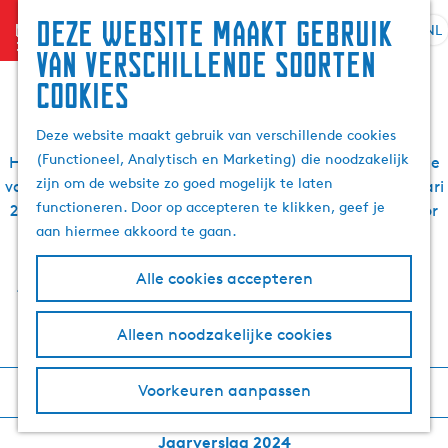
Zoek
Deze website maakt gebruik
menu
&
NL
S
G
Z
van verschillende soorten
Jaarverslagen
boek
e
a
o
cookies
l
n
e
e
a
k
Deze website maakt gebruik van verschillende cookies
c
a
e
(Functioneel, Analytisch en Marketing) die noodzakelijk
t
r
Hieronder vind je alle jaarverslagen van onze organisatie
n
zijn om de website zo goed mogelijk te laten
e
d
vanaf de start van VVV Waterland van Friesland in januari
functioneren. Door op accepteren te klikken, geef je
e
e
2019. We blijven ons samen met onze leden inzetten door
aan hiermee akkoord te gaan.
r
h
zichtbaar te zijn, gasten te ontvangen en gemak te
t
o
bieden, online en offline in onze VVV locaties. In de
Alle cookies accepteren
a
m
jaarverslagen nemen we je kort mee door de bewogen
a
e
jaren.
l
p
Alleen noodzakelijke cookies
H
a
u
g
Voorkeuren aanpassen
Jaarverslag 2025
i
e
d
Jaarverslag 2024
i