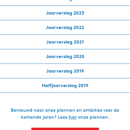
g
Jaarverslag 2023
e
t
Jaarverslag 2022
a
a
l
Jaarverslag 2021
:
N
Jaarverslag 2020
e
d
Jaarverslag 2019
e
r
Halfjaarverslag 2019
l
a
n
Benieuwd naar onze plannen en ambities voor de
d
komende jaren? Lees
hier
onze plannen.
s