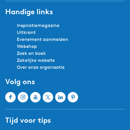
Handige links
Inspiratiemagazine
Uitkrant
Evenement aanmelden
Webshop
Zoek en boek
Zakelijke website
Over onze organisatie
Volg ons
F
I
Y
X
L
P
a
n
o
W
i
i
c
s
u
a
n
n
Tijd voor tips
e
t
T
t
k
t
b
a
u
e
e
e