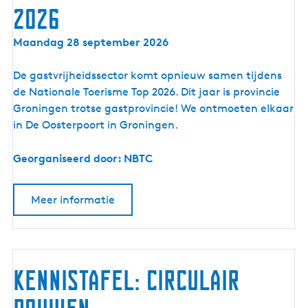
h
2026
r
e
n
t
N
Maandag 28 september 2026
e
n
a
m
e
t
De gastvrijheidssector komt opnieuw samen tijdens
e
t
i
de Nationale Toerisme Top 2026. Dit jaar is provincie
r
o
Groningen trotse gastprovincie! We ontmoeten elkaar
s
n
in De Oosterpoort in Groningen.
t
a
r
l
Georganiseerd door: NBTC
e
e
f
T
f
Meer informatie
o
e
e
n
r
i
Kennistafel: Circulair
s
m
e