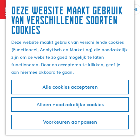
Zoek
Deze website maakt gebruik
menu
&
NL
S
G
Z
van verschillende soorten
boek
e
a
o
cookies
l
n
e
e
a
k
Deze website maakt gebruik van verschillende cookies
c
a
e
(Functioneel, Analytisch en Marketing) die noodzakelijk
t
r
n
zijn om de website zo goed mogelijk te laten
e
d
functioneren. Door op accepteren te klikken, geef je
e
e
aan hiermee akkoord te gaan.
r
h
t
o
Alle cookies accepteren
a
m
a
e
l
p
Alleen noodzakelijke cookies
H
a
u
g
Voorkeuren aanpassen
i
e
d
i