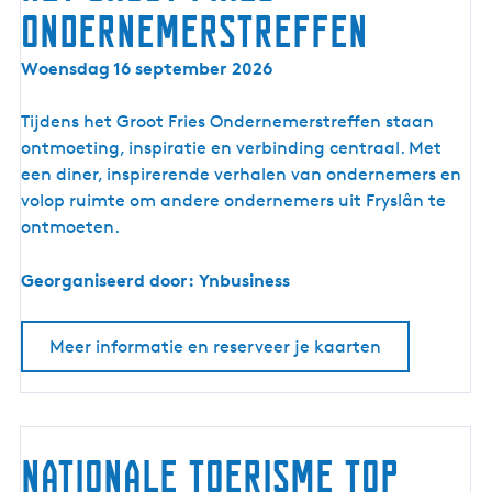
Ondernemerstreffen
:
S
H
Woensdag 16 september 2026
a
e
m
t
Tijdens het Groot Fries Ondernemerstreffen staan
e
G
ontmoeting, inspiratie en verbinding centraal. Met
n
r
een diner, inspirerende verhalen van ondernemers en
o
o
volop ruimte om andere ondernemers uit Fryslân te
n
o
ontmoeten.
d
t
e
F
Georganiseerd door: Ynbusiness
r
r
n
i
e
Meer informatie en reserveer je kaarten
e
m
s
e
O
n
n
o
Nationale Toerisme Top
d
p
e