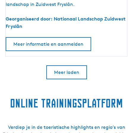
m
landschap in Zuidwest Fryslân.
a
b
a
a
Georganiseerd door: Nationaal Landschap Zuidwest
g
s
Fryslân
s
a
Meer informatie en aanmelden
d
e
u
r
Meer laden
v
a
n
N
Online trainingsplatform
a
t
i
o
Verdiep je in de toeristische highlights en regio’s van
n