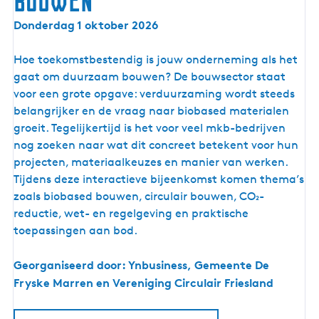
bouwen
T
K
Donderdag 1 oktober 2026
o
e
p
n
Hoe toekomstbestendig is jouw onderneming als het
2
n
gaat om duurzaam bouwen? De bouwsector staat
0
i
voor een grote opgave: verduurzaming wordt steeds
2
s
belangrijker en de vraag naar biobased materialen
6
t
groeit. Tegelijkertijd is het voor veel mkb-bedrijven
a
nog zoeken naar wat dit concreet betekent voor hun
f
projecten, materiaalkeuzes en manier van werken.
e
Tijdens deze interactieve bijeenkomst komen thema’s
l
zoals biobased bouwen, circulair bouwen, CO₂-
:
reductie, wet- en regelgeving en praktische
C
toepassingen aan bod.
i
r
Georganiseerd door: Ynbusiness, Gemeente De
c
Fryske Marren en Vereniging Circulair Friesland
u
l