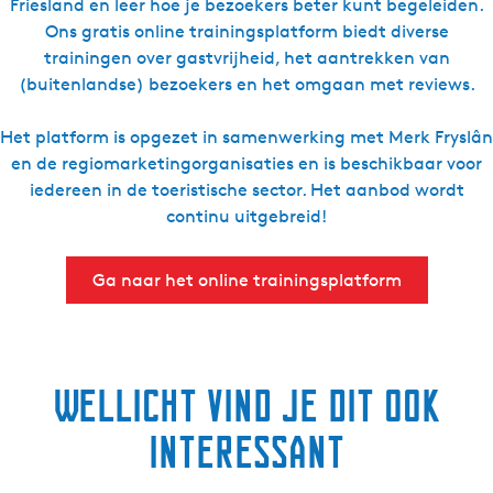
Friesland en leer hoe je bezoekers beter kunt begeleiden.
a
Ons gratis online trainingsplatform biedt diverse
a
trainingen over gastvrijheid, het aantrekken van
l
(buitenlandse) bezoekers en het omgaan met reviews.
L
a
Het platform is opgezet in samenwerking met Merk Fryslân
n
en de regiomarketingorganisaties en is beschikbaar voor
d
iedereen in de toeristische sector. Het aanbod wordt
s
continu uitgebreid!
c
h
Ga naar het online trainingsplatform
a
p
Z
u
Wellicht vind je dit ook
i
d
interessant
w
e