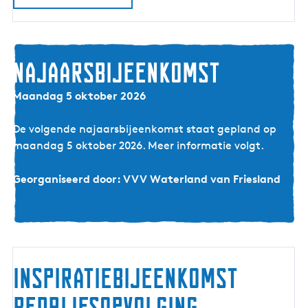
t
e
r
Najaarsbijeenkomst
c
l
Maandag 5 oktober 2026
a
s
De volgende najaarsbijeenkomst staat gepland op
s
maandag 5 oktober 2026. Meer informatie volgt.
Georganiseerd door: VVV Waterland van Friesland
Inspiratiebijeenkomst
Bedrijfsopvolging