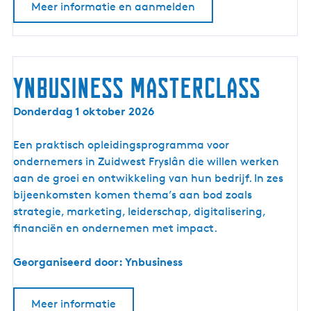
Meer informatie en aanmelden
a
i
r
b
o
Ynbusiness masterclass
u
Y
Donderdag 1 oktober 2026
w
n
e
b
Een praktisch opleidingsprogramma voor
n
u
ondernemers in Zuidwest Fryslân die willen werken
s
aan de groei en ontwikkeling van hun bedrijf. In zes
i
bijeenkomsten komen thema’s aan bod zoals
n
strategie, marketing, leiderschap, digitalisering,
e
financiën en ondernemen met impact.
s
s
Georganiseerd door: Ynbusiness
m
a
Meer informatie
s