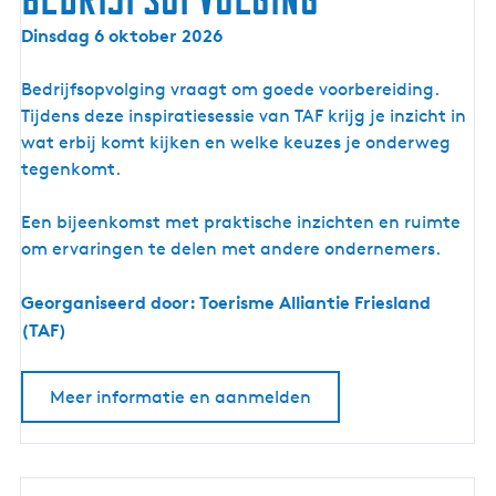
I
Dinsdag 6 oktober 2026
n
s
Bedrijfsopvolging vraagt om goede voorbereiding.
p
Tijdens deze inspiratiesessie van TAF krijg je inzicht in
i
wat erbij komt kijken en welke keuzes je onderweg
r
tegenkomt.
a
t
Een bijeenkomst met praktische inzichten en ruimte
i
om ervaringen te delen met andere ondernemers.
e
b
Georganiseerd door: Toerisme Alliantie Friesland
i
(TAF)
j
e
Meer informatie en aanmelden
e
n
k
o