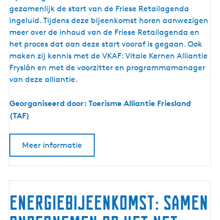
r
gezamenlijk de start van de Friese Retailagenda
t
ingeluid. Tijdens deze bijeenkomst horen aanwezigen
b
meer over de inhoud van de Friese Retailagenda en
i
het proces dat aan deze start vooraf is gegaan. Ook
j
maken zij kennis met de VKAF: Vitale Kernen Alliantie
e
Fryslân en met de voorzitter en programmamanager
e
van deze alliantie.
n
k
Georganiseerd door: Toerisme Alliantie Friesland
o
(TAF)
m
s
Meer informatie
t
F
r
i
e
Energiebijeenkomst: Samen
s
e