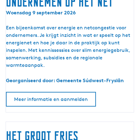
ondernemen op het net
R
E
Woensdag 9 september 2026
e
n
t
e
Een bijeenkomst over energie en netcongestie voor
a
r
ondernemers. Je krijgt inzicht in wat er speelt op het
i
g
energienet en hoe je daar in de praktijk op kunt
l
i
inspelen. Met kennissessies over slim energiegebruik,
a
e
samenwerking, subsidies en de regionale
g
b
warmteaanpak.
e
i
n
j
Georganiseerd door: Gemeente Súdwest-Fryslân
d
e
a
e
Meer informatie en aanmelden
n
k
o
m
Het Groot Fries
s
t