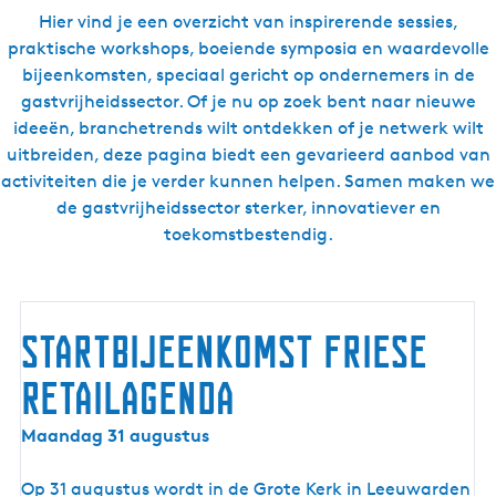
n
Hier vind je een overzicht van inspirerende sessies,
e
praktische workshops, boeiende symposia en waardevolle
n
bijeenkomsten, speciaal gericht op ondernemers in de
gastvrijheidssector. Of je nu op zoek bent naar nieuwe
ideeën, branchetrends wilt ontdekken of je netwerk wilt
uitbreiden, deze pagina biedt een gevarieerd aanbod van
activiteiten die je verder kunnen helpen. Samen maken we
de gastvrijheidssector sterker, innovatiever en
toekomstbestendig.
Startbijeenkomst Friese
Retailagenda
S
Maandag 31 augustus
t
a
Op 31 augustus wordt in de Grote Kerk in Leeuwarden