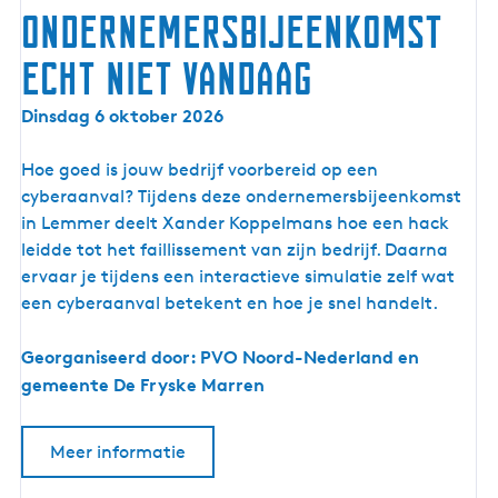
m
Ondernemersbijeenkomst
s
Echt niet vandaag
t
B
O
Dinsdag 6 oktober 2026
e
n
d
d
Hoe goed is jouw bedrijf voorbereid op een
r
e
cyberaanval? Tijdens deze ondernemersbijeenkomst
i
r
in Lemmer deelt Xander Koppelmans hoe een hack
j
n
leidde tot het faillissement van zijn bedrijf. Daarna
f
e
ervaar je tijdens een interactieve simulatie zelf wat
s
m
een cyberaanval betekent en hoe je snel handelt.
o
e
p
r
Georganiseerd door: PVO Noord-Nederland en
v
s
gemeente De Fryske Marren
o
b
l
i
g
Meer informatie
j
i
e
n