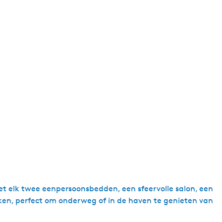
g
e
t
a
a
l
:
N
e
d
e
r
l
a
n
et elk twee eenpersoonsbedden, een sfeervolle salon, een
d
ken, perfect om onderweg of in de haven te genieten van
s