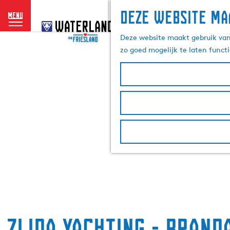
Deze website ma
menu
G
a
Deze website maakt gebruik van 
n
zo goed mogelijk te laten funct
a
a
r
d
e
h
o
m
e
p
a
g
e
Zijda Yachting - Brand