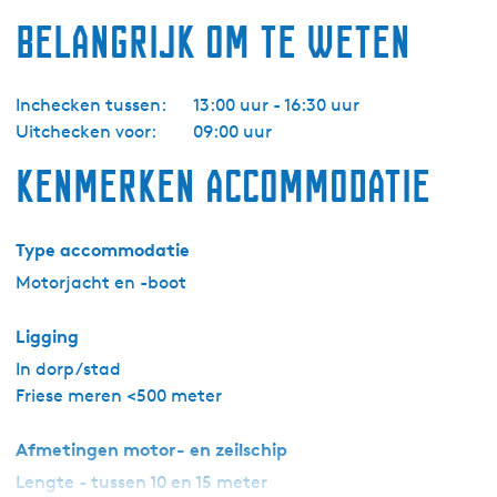
j
Belangrijk om te weten
d
a
Y
Inchecken tussen:
13:00 uur - 16:30 uur
a
Uitchecken voor:
09:00 uur
c
h
Kenmerken accommodatie
t
i
n
Type accommodatie
g
Motorjacht en -boot
-
B
Ligging
r
In dorp/stad
a
Friese meren <500 meter
n
d
Afmetingen motor- en zeilschip
a
Lengte - tussen 10 en 15 meter
r