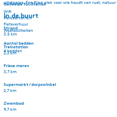
uitstapjes. Een fijne plek voor wie houdt van rust, natuur
Gedeelde faciliteiten
Wifi
In de buurt
Parkeerterrein
Fietsverhuur
Strand
Wasfaciliteiten
3,5 km
Aantal bedden
Treinstation
4 bedden
2,2 km
Friese meren
3,7 km
Supermarkt / dorpswinkel
2,7 km
Zwembad
9,7 km