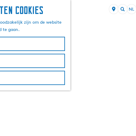
ten cookies
NL
S
Z
e
oodzakelijk zijn om de website
o
l
d te gaan.
e
e
k
c
e
t
n
e
e
r
t
a
a
l
H
u
i
d
i