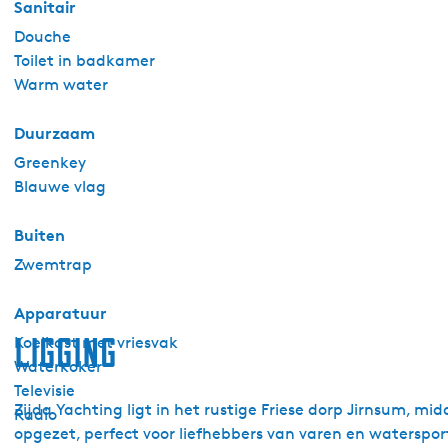
Sanitair
Douche
Toilet in badkamer
Warm water
Duurzaam
Greenkey
Blauwe vlag
Buiten
Zwemtrap
Apparatuur
Ligging
Koelkast met vriesvak
Waterkoker
Televisie
Zijda Yachting ligt in het rustige Friese dorp Jirnsum, 
Radio
opgezet, perfect voor liefhebbers van varen en waterspo