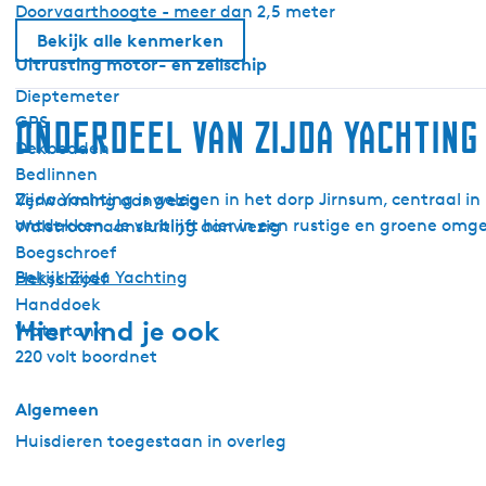
Doorvaarthoogte - meer dan 2,5 meter
i
s
Bekijk alle kenmerken
Uitrusting motor- en zeilschip
Dieptemeter
GPS
Onderdeel van Zijda Yachting
Dekbedden
Bedlinnen
Zijda Yachting is gelegen in het dorp Jirnsum, centraal i
Verwarming aanwezig
ontdekken. Je verblijft hier in een rustige en groene omg
Walstroomaansluiting aanwezig
Boegschroef
Bekijk Zijda Yachting
Hekschroef
Handdoek
Hier vind je ook
Watertank
220 volt boordnet
Algemeen
Huisdieren toegestaan in overleg