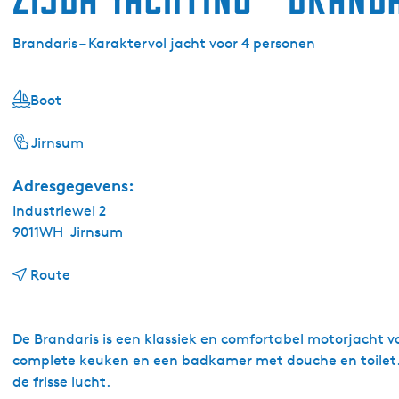
Brandaris – Karaktervol jacht voor 4 personen
Boot
Jirnsum
Adresgegevens:
Industriewei 2
9011WH
Jirnsum
n
Route
a
a
r
De Brandaris is een klassiek en comfortabel motorjacht 
Z
complete keuken en een badkamer met douche en toilet. 
i
de frisse lucht.