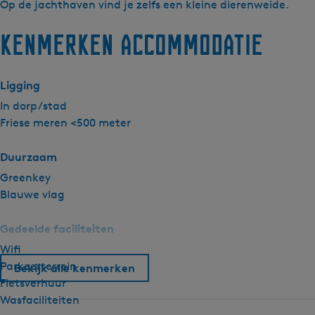
a
Op de jachthaven vind je zelfs een kleine dierenweide.
g
Y
e
Kenmerken accommodatie
a
t
c
a
h
a
Ligging
t
l
i
In dorp/stad
:
n
Friese meren <500 meter
N
g
e
Duurzaam
d
Greenkey
e
Blauwe vlag
r
l
Gedeelde faciliteiten
a
Wifi
n
Parkeerterrein
Bekijk alle kenmerken
d
Fietsverhuur
s
Wasfaciliteiten