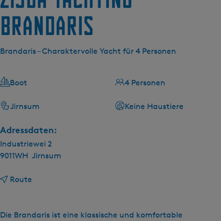
g
e
Brandaris
Brandaris – Charaktervolle Yacht für 4 Personen
Boot
4 Personen
Jirnsum
Keine Haustiere
Adressdaten:
Industriewei 2
9011WH
Jirnsum
b
Route
i
s
Z
Die Brandaris ist eine klassische und komfortable