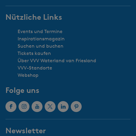
Nützliche Links
Events und Termine
Inspirationsmagazin
Suchen und buchen
Tickets kaufen
Über VVV Waterland van Friesland
VVV-Standorte
Webshop
Folge uns
F
I
Y
X
L
P
a
n
o
W
i
i
c
s
u
a
n
n
Newsletter
e
t
T
t
k
t