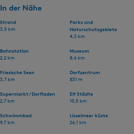
In der Nähe
Strand
Parks und
3,5 km
Naturschutzgebiete
4,3 km
Bahnstation
Museum
2,2 km
8,6 km
Friesische Seen
Dorfzentrum
3,7 km
831 m
Supermarkt / Dorfladen
Elf Städte
2,7 km
10,5 km
Schwimmbad
IJsselmeer küste
9,7 km
26,1 km