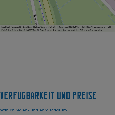
Leaflet
|
Powered by Esri | Esri, HERE, Garmin, USGS, Intermap, INCREMENT P, NRCAN, Esri Japan, METI,
Esri China (Hong Kong), NOSTRA, © OpenStreetMap contributors, and the GIS User Community
Verfügbarkeit und Preise
Wählen Sie An- und Abreisedatum