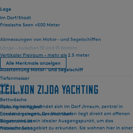
r
Lage
i
Im Dorf/Stadt
s
Friesische Seen <500 Meter
Abmessungen von Motor- und Segelschiffen
Länge - zwischen 10 und 15 Metern
Vertikaler Freiraum - mehr als 2.5 meter
Alle Merkmale anzeigen
Ausstattung Motor- und Segelschiff
Tiefenmesser
GPS
Teil von Zijda Yachting
Bettdecken
Bettwäsche
Zijda Yachting befindet sich im Dorf Jirnsum, zentral in
Heizung verfügbar
Friesland gelegen. Der Yachthafen liegt direkt am offenen
Landstromanschluss vorhanden
Wasser und ist ein idealer Ausgangspunkt, um das
Bugstrahlruder
friesische Seengebiet zu erkunden. Sie wohnen hier in einer
Hebeschraube