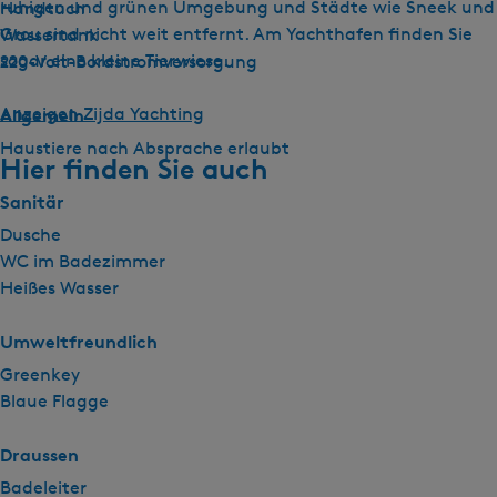
ruhigen und grünen Umgebung und Städte wie Sneek und
Handtuch
Grou sind nicht weit entfernt. Am Yachthafen finden Sie
Wassertank
sogar eine kleine Tierwiese.
220-Volt-Bordstromversorgung
Anzeigen Zijda Yachting
Allgemein
Haustiere nach Absprache erlaubt
Hier finden Sie auch
Sanitär
Dusche
WC im Badezimmer
Heißes Wasser
Umweltfreundlich
Greenkey
Blaue Flagge
Draussen
Badeleiter