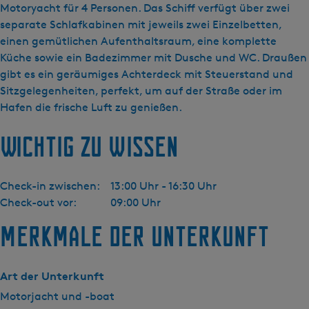
i
Motoryacht für 4 Personen. Das Schiff verfügt über zwei
j
separate Schlafkabinen mit jeweils zwei Einzelbetten,
d
einen gemütlichen Aufenthaltsraum, eine komplette
a
Küche sowie ein Badezimmer mit Dusche und WC. Draußen
Y
gibt es ein geräumiges Achterdeck mit Steuerstand und
a
Sitzgelegenheiten, perfekt, um auf der Straße oder im
c
Hafen die frische Luft zu genießen.
h
Wichtig zu wissen
t
i
n
Check-in zwischen:
13:00 Uhr - 16:30 Uhr
g
Check-out vor:
09:00 Uhr
-
B
Merkmale der Unterkunft
r
a
n
Art der Unterkunft
d
Motorjacht und -boat
a