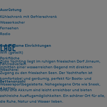
Ausrüstung
Kühlschrank mit Gefrierschrank
Wasserkocher
Fernsehen
Radio
Lage
Gemeinsame Einrichtungen
Wifi (geteilt)
Parkfläche
Zijda Yachting liegt im ruhigen friesischen Dorf Jirnsum,
Fahrradverleih
inmitten einer wasserreichen Gegend mit direktem
Wäscherei
Zugang zu den friesischen Seen. Der Yachthafen ist
komfortabel und geräumig, perfekt für Boots- und
Bettenanzahl
Wassersportbegeisterte. Nahegelegene Orte wie Sneek,
4 betten
Grou und Akkrum sind leicht erreichbar und bieten
zahlreiche Ausflugsmöglichkeiten. Ein schöner Ort für alle,
die Ruhe, Natur und Wasser lieben.