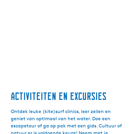
a
a
n
n
f
f
r
r
i
i
e
e
s
s
l
l
a
a
n
n
d
d
.
n
Activiteiten en excursies
l
Ontdek leuke (kite)surf clinics, leer zeilen en
geniet van optimaal van het water. Doe een
escapetour of ga op pak met een gids. Cultuur of
natuur er is voldoende keuze! Neem met je