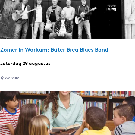
k
r
i
n
t
o
c
Zomer in Workum: Bûter Brea Blues Band
h
t
Z
zaterdag 29 augustus
o
m
Workum
e
r
i
n
W
o
r