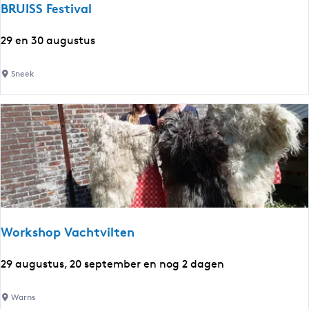
BRUISS Festival
o
o
B
29 en 30 augustus
r
R
l
U
Sneek
e
I
z
S
e
S
n
F
e
e
n
s
k
t
n
i
u
v
t
Workshop Vachtvilten
a
s
l
e
W
29 augustus, 20 september en nog 2 dagen
l
o
e
r
Warns