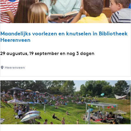
l
e
l
e
y
b
Maandelijks voorlezen en knutselen in Bibliotheek
a
Heerenveen
l
w
M
29 augustus, 19 september en nog 3 dagen
e
a
e
a
Heerenveen
k
n
e
d
n
e
d
l
2
i
0
j
2
k
6
s
v