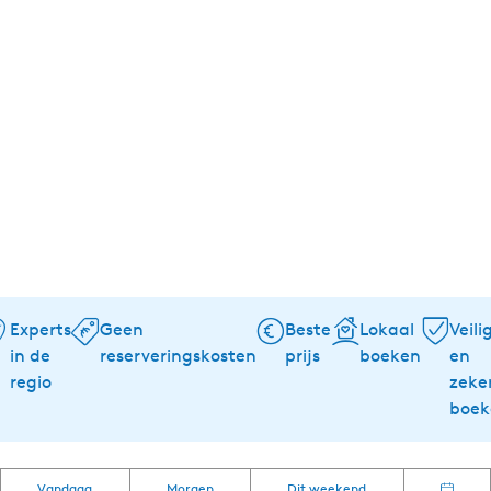
Experts
Geen
Beste
Lokaal
Veili
in de
reserveringskosten
prijs
boeken
en
regio
zeke
boek
W
S
W
Vandaag
Morgen
Dit weekend