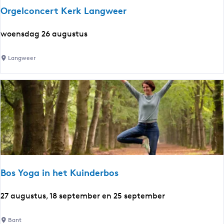
e
Orgelconcert Kerk Langweer
r
e
O
woensdag 26 augustus
n
r
e
g
Langweer
n
e
G
l
a
c
a
o
s
n
t
c
e
e
r
r
l
t
Bos Yoga in het Kuinderbos
a
K
n
e
B
27 augustus, 18 september en 25 september
d
r
o
k
s
Bant