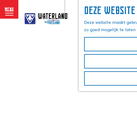
Deze website
menu
G
a
Deze website maakt gebrui
n
zo goed mogelijk te laten
a
a
r
d
e
h
o
m
e
p
a
g
e