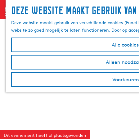
Deze website maakt gebruik van
menu
G
a
Deze website maakt gebruik van verschillende cookies (Functi
n
website zo goed mogelijk te laten functioneren. Door op acce
a
a
Alle cookie
r
d
Alleen noodzak
e
h
Voorkeuren
o
m
e
p
a
g
e
Dit evenement heeft al plaatsgevonden