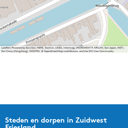
Leaflet
|
Powered by Esri | Esri, HERE, Garmin, USGS, Intermap, INCREMENT P, NRCAN, Esri Japan, METI,
Esri China (Hong Kong), NOSTRA, © OpenStreetMap contributors, and the GIS User Community
Steden en dorpen in Zuidwest
Friesland