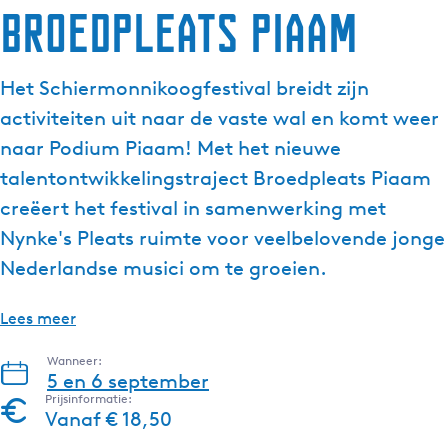
Broedpleats Piaam
g
e
t
Het Schiermonnikoogfestival breidt zijn
a
activiteiten uit naar de vaste wal en komt weer
a
l
naar Podium Piaam! Met het nieuwe
:
talentontwikkelingstraject Broedpleats Piaam
N
creëert het festival in samenwerking met
e
Nynke's Pleats ruimte voor veelbelovende jonge
d
e
Nederlandse musici om te groeien.
r
l
Lees meer
a
n
Wanneer:
5 en 6 september
d
Prijsinformatie:
s
Vanaf € 18,50