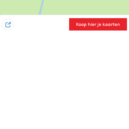
Koop hier je kaarten
D
e
e
l