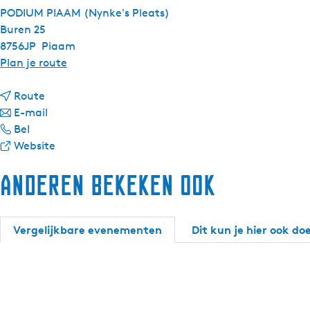
PODIUM PIAAM (Nynke's Pleats)
Buren 25
8756JP
Piaam
n
Plan je route
a
n
a
Route
a
n
r
E-mail
B
a
a
B
Bel
r
r
a
v
r
Website
o
B
r
a
o
Anderen bekeken ook
e
r
B
n
e
d
o
r
B
d
p
e
o
r
p
l
d
e
o
l
Vergelijkbare evenementen
Dit kun je hier ook do
e
p
d
e
e
a
l
p
d
a
t
e
l
p
t
s
a
e
l
s