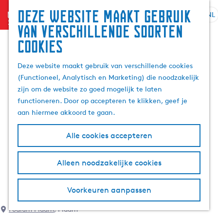
Deze website maakt gebruik
menu
NL
S
G
Z
van verschillende soorten
e
a
o
cookies
l
n
e
e
a
k
Deze website maakt gebruik van verschillende cookies
c
a
e
(Functioneel, Analytisch en Marketing) die noodzakelijk
t
r
n
zijn om de website zo goed mogelijk te laten
e
d
functioneren. Door op accepteren te klikken, geef je
e
e
aan hiermee akkoord te gaan.
r
h
t
o
Alle cookies accepteren
a
m
a
e
l
p
Alleen noodzakelijke cookies
H
a
u
g
Voorkeuren aanpassen
i
e
d
Podium Piaam
, Piaam
i