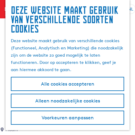
Deze website maakt gebruik
menu
NL
S
G
Z
van verschillende soorten
e
a
o
cookies
l
n
e
e
a
k
Deze website maakt gebruik van verschillende cookies
c
a
e
(Functioneel, Analytisch en Marketing) die noodzakelijk
t
r
n
zijn om de website zo goed mogelijk te laten
e
d
functioneren. Door op accepteren te klikken, geef je
e
e
aan hiermee akkoord te gaan.
r
h
t
o
Alle cookies accepteren
a
m
a
e
l
p
Alleen noodzakelijke cookies
H
a
u
g
Voorkeuren aanpassen
i
e
d
Piaam
i