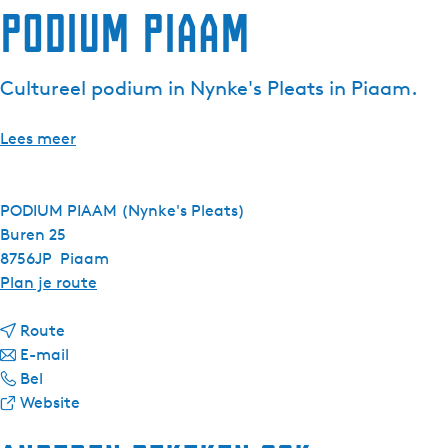
Podium Piaam
g
e
t
Cultureel podium in Nynke's Pleats in Piaam.
a
a
Lees meer
l
:
N
PODIUM PIAAM (Nynke's Pleats)
e
Buren 25
d
8756JP
Piaam
e
n
Plan je route
r
a
l
n
a
Route
a
a
n
r
E-mail
n
P
a
a
P
Bel
d
o
r
a
v
o
Website
s
d
P
r
a
d