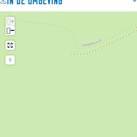
In de omgeving
+
−