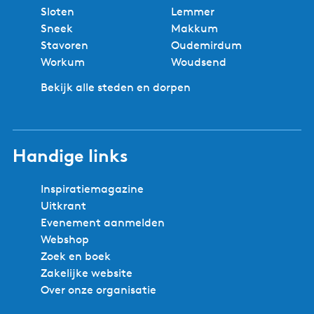
n
Sloten
Lemmer
e
Sneek
Makkum
n
Stavoren
Oudemirdum
E
Workum
Woudsend
n
Bekijk alle steden en dorpen
t
e
r
t
Handige links
a
i
Inspiratiemagazine
n
Uitkrant
m
Evenement aanmelden
e
Webshop
n
Zoek en boek
t
Zakelijke website
Over onze organisatie