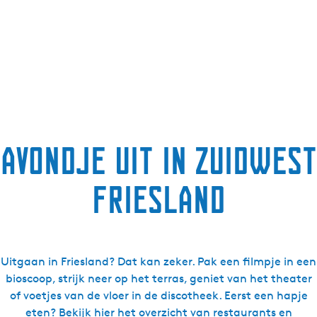
g
e
t
a
a
l
:
N
Avondje uit in Zuidwest
e
d
Friesland
e
r
l
a
n
Uitgaan in Friesland? Dat kan zeker. Pak een filmpje in een
d
bioscoop, strijk neer op het terras, geniet van het theater
s
of voetjes van de vloer in de discotheek. Eerst een hapje
eten? Bekijk
hier
het overzicht van restaurants en