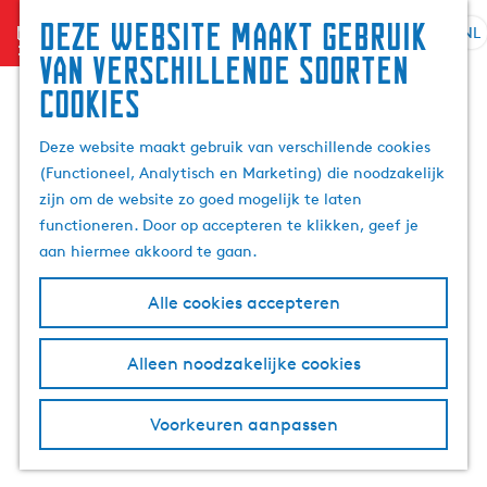
Zoek
Deze website maakt gebruik
menu
&
NL
S
G
Z
van verschillende soorten
boek
e
a
o
cookies
l
n
e
e
a
k
Deze website maakt gebruik van verschillende cookies
c
a
e
(Functioneel, Analytisch en Marketing) die noodzakelijk
t
r
n
zijn om de website zo goed mogelijk te laten
e
d
functioneren. Door op accepteren te klikken, geef je
e
e
aan hiermee akkoord te gaan.
r
h
t
o
Alle cookies accepteren
a
m
a
e
l
p
Alleen noodzakelijke cookies
H
a
u
g
Voorkeuren aanpassen
i
e
d
i