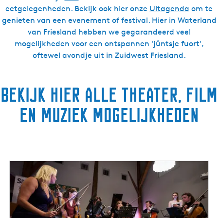
eetgelegenheden. Bekijk ook hier onze
Uitagenda
om te
genieten van een evenement of festival. Hier in Waterland
van Friesland hebben we gegarandeerd veel
mogelijkheden voor een ontspannen 'jûntsje fuort',
oftewel avondje uit in Zuidwest Friesland.
Bekijk hier alle theater, film
en muziek mogelijkheden