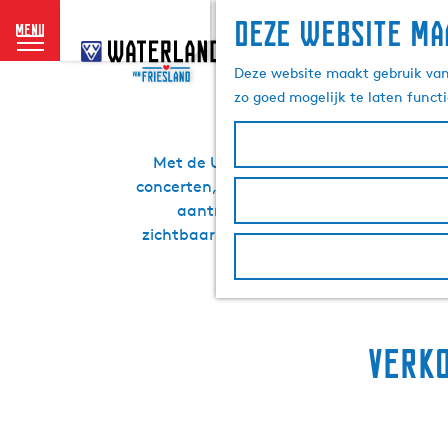
Deze website ma
menu
G
a
Deze website maakt gebruik van 
n
zo goed mogelijk te laten funct
a
a
r
Met de Uitagenda service ondersteunen
d
concerten, tentoonstellingen, markten, f
e
aantrekkingskracht voor gast en in
h
zichtbaarheid middels de Uitagenda ser
o
leggen di
m
e
p
Verko
a
g
e