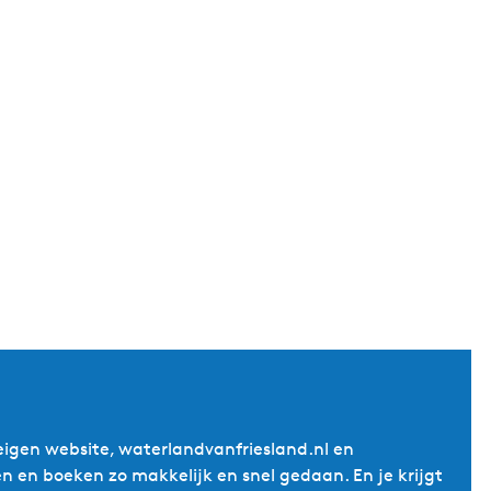
g
e
t
a
a
l
:
N
e
d
e
r
l
a
n
d
s
 eigen website, waterlandvanfriesland.nl en
ken en boeken zo makkelijk en snel gedaan. En je krijgt