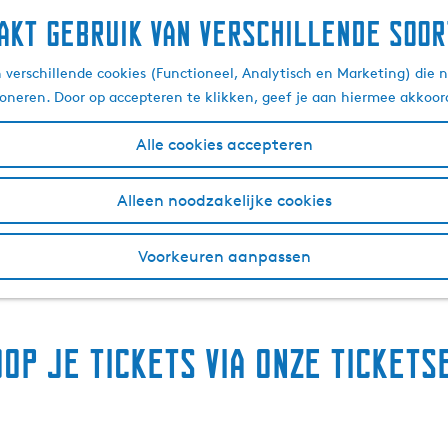
akt gebruik van verschillende soor
Uitagenda service
verschillende cookies (Functioneel, Analytisch en Marketing) die n
ioneren. Door op accepteren te klikken, geef je aan hiermee akkoor
Alle cookies accepteren
 en adviseren we bij de organisatie van regionale eveneme
estivals, wandeltochten, theatervoorstellingen, enzovoort
Alleen noodzakelijke cookies
woner. Wij helpen je hiermee graag en bieden uitkomst voor
vice. Tevens organiseren we bijeenkomsten om kennis en er
Voorkeuren aanpassen
e jou verder brengen. Meld
hier
je evenement aan voor de 
op je tickets via onze tickets