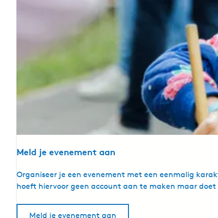
Meld je evenement aan
M
Organiseer je een evenement met een eenmalig karakte
e
hoeft hiervoor geen account aan te maken maar doet d
l
d
Meld je evenement aan