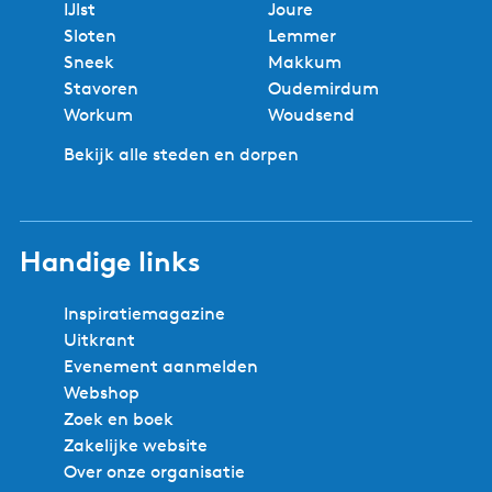
IJlst
Joure
a
g
i
i
i
i
i
o
Sloten
Lemmer
c
i
n
n
n
n
n
l
Sneek
Makkum
h
n
a
a
a
a
a
g
Stavoren
Oudemirdum
t
a
e
Workum
Woudsend
K
n
i
Bekijk alle steden en dorpen
d
m
e
s
p
w
a
e
Handige links
g
r
i
d
Inspiratiemagazine
n
Uitkrant
a
Evenement aanmelden
Webshop
Zoek en boek
Zakelijke website
Over onze organisatie