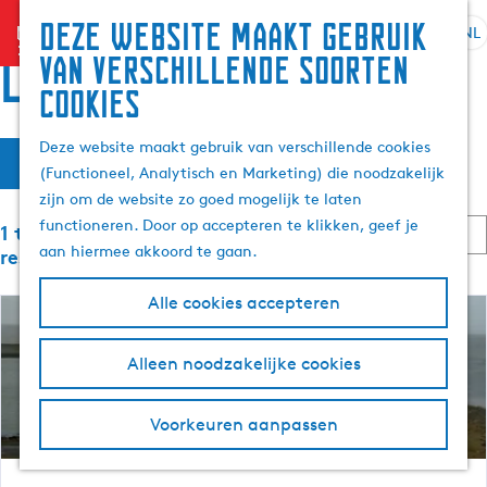
Zoek
Deze website maakt gebruik
menu
&
NL
S
G
Z
locaties
van verschillende soorten
boek
e
a
o
cookies
l
n
e
e
a
k
W
S
Deze website maakt gebruik van verschillende cookies
c
a
e
Filter
o
(Functioneel, Analytisch en Marketing) die noodzakelijk
t
r
n
a
r
zijn om de website zo goed mogelijk te laten
e
d
t
S
functioneren. Door op accepteren te klikken, geef je
e
e
1 t/m 24 van 2459
t
e
o
aan hiermee akkoord te gaan.
r
h
resultaten
e
r
t
o
z
r
t
Alle cookies accepteren
a
m
o
e
o
a
e
p
e
l
p
:
Alleen noodzakelijke cookies
r
e
H
a
o
u
g
p
k
Voorkeuren aanpassen
i
e
:
d
j
i