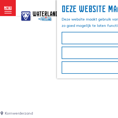
Deze website ma
menu
G
a
Deze website maakt gebruik van 
n
zo goed mogelijk te laten funct
a
a
r
d
e
h
o
m
e
p
a
g
e
Kornwerderzand