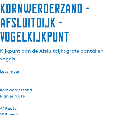
Kornwerderzand -
Afsluitdijk -
Vogelkijkpunt
Kijkpunt aan de Afsluitdijk: grote aantallen
vogels.
Lees meer
Kornwerderzand
n
Plan je route
a
n
a
Route
a
n
r
E-mail