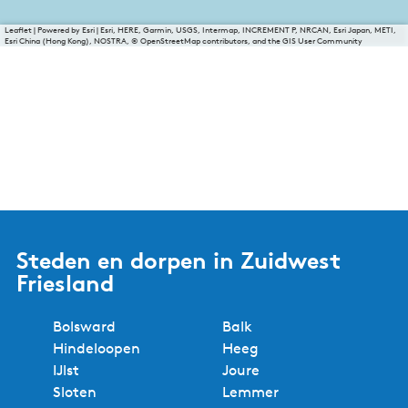
Leaflet
|
Powered by Esri | Esri, HERE, Garmin, USGS, Intermap, INCREMENT P, NRCAN, Esri Japan, METI,
Esri China (Hong Kong), NOSTRA, © OpenStreetMap contributors, and the GIS User Community
Steden en dorpen in Zuidwest
Friesland
Bolsward
Balk
Hindeloopen
Heeg
IJlst
Joure
Sloten
Lemmer