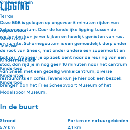
Omheinde tuin
Ligging
Tuin
Terras
Deze B&B is gelegen op ongeveer 5 minuten rijden van
Scharnegoutum. Door de landelijke ligging tussen de
Apparatuur
weilanden kun je ver kijken en heerlijk genieten van rust
Waterkoker
en ruimte. Scharnegoutum is een gemoedelijk dorp onder
Televisie
de rook van Sneek, met onder andere een supermarkt en
bakker. Wanneer je op zoek bent naar de reuring van een
Kindermeubilair
stad, dan rijd je in nog geen 10 minuten naar het centrum
Kinderbed
van Sneek met een gezellig winkelcentrum, diverse
Kinderstoel
restaurants en cafés. Tevens kun je hier ook een bezoek
Kinderbox
brengen aan het Fries Scheepvaart Museum of het
Modelspoor Museum.
In de buurt
Strand
Parken en natuurgebieden
5,9 km
2,1 km