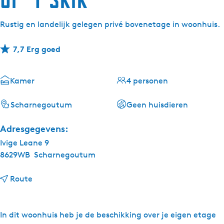
Rustig en landelijk gelegen privé bovenetage in woonhuis.
7,7 Erg goed
Kamer
4 personen
Scharnegoutum
Geen huisdieren
Adresgegevens:
Ivige Leane 9
8629WB
Scharnegoutum
n
Route
a
a
r
In dit woonhuis heb je de beschikking over je eigen etage