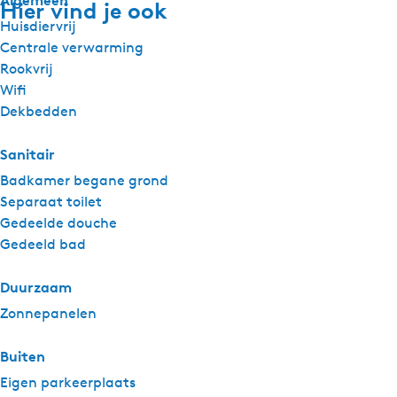
Algemeen
Hier vind je ook
Huisdiervrij
Centrale verwarming
Rookvrij
Wifi
Dekbedden
Sanitair
Badkamer begane grond
Separaat toilet
Gedeelde douche
Gedeeld bad
Duurzaam
Zonnepanelen
Buiten
Eigen parkeerplaats