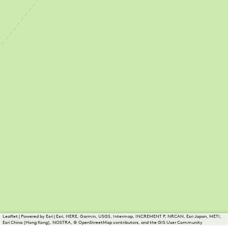
Leaflet
|
Powered by Esri | Esri, HERE, Garmin, USGS, Intermap, INCREMENT P, NRCAN, Esri Japan, METI,
Esri China (Hong Kong), NOSTRA, © OpenStreetMap contributors, and the GIS User Community