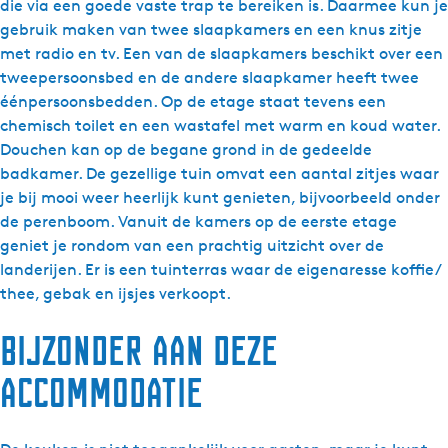
O
die via een goede vaste trap te bereiken is. Daarmee kun je
p
gebruik maken van twee slaapkamers en een knus zitje
'
met radio en tv. Een van de slaapkamers beschikt over een
t
tweepersoonsbed en de andere slaapkamer heeft twee
S
éénpersoonsbedden. Op de etage staat tevens een
k
chemisch toilet en een wastafel met warm en koud water.
i
Douchen kan op de begane grond in de gedeelde
k
badkamer. De gezellige tuin omvat een aantal zitjes waar
je bij mooi weer heerlijk kunt genieten, bijvoorbeeld onder
de perenboom. Vanuit de kamers op de eerste etage
geniet je rondom van een prachtig uitzicht over de
landerijen. Er is een tuinterras waar de eigenaresse koffie/
thee, gebak en ijsjes verkoopt.
Bijzonder aan deze
accommodatie