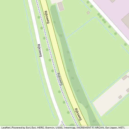
Leaflet
|
Powered by Esri | Esri, HERE, Garmin, USGS, Intermap, INCREMENT P, NRCAN, Esri Japan, METI,