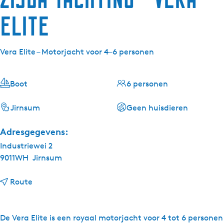
Elite
Vera Elite – Motorjacht voor 4–6 personen
Boot
6 personen
Jirnsum
Geen huisdieren
Adresgegevens:
Industriewei 2
9011WH
Jirnsum
n
Route
a
a
r
De Vera Elite is een royaal motorjacht voor 4 tot 6 personen