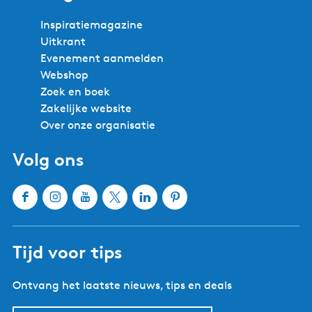
Inspiratiemagazine
Uitkrant
Evenement aanmelden
Webshop
Zoek en boek
Zakelijke website
Over onze organisatie
Volg ons
F
I
Y
X
L
P
a
n
o
W
i
i
c
s
u
a
n
n
Tijd voor tips
e
t
T
t
k
t
b
a
u
e
e
e
Ontvang het laatste nieuws, tips en deals
o
g
b
r
d
r
o
r
e
l
I
e