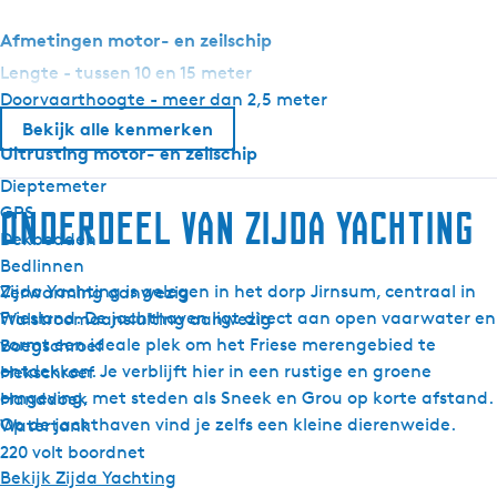
l
Afmetingen motor- en zeilschip
i
Lengte - tussen 10 en 15 meter
t
Doorvaarthoogte - meer dan 2,5 meter
e
Bekijk alle kenmerken
Uitrusting motor- en zeilschip
Dieptemeter
GPS
Onderdeel van Zijda Yachting
Dekbedden
Bedlinnen
Zijda Yachting is gelegen in het dorp Jirnsum, centraal in
Verwarming aanwezig
Friesland. De jachthaven ligt direct aan open vaarwater en
Walstroomaansluiting aanwezig
vormt een ideale plek om het Friese merengebied te
Boegschroef
ontdekken. Je verblijft hier in een rustige en groene
Hekschroef
omgeving, met steden als Sneek en Grou op korte afstand.
Handdoek
Op de jachthaven vind je zelfs een kleine dierenweide.
Watertank
220 volt boordnet
Bekijk Zijda Yachting