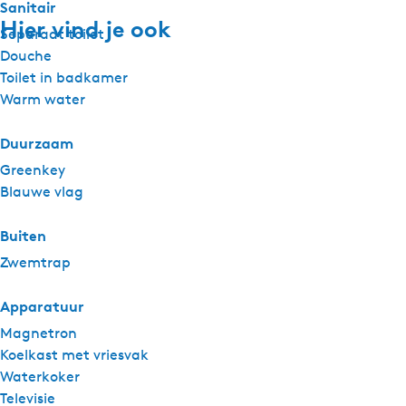
Sanitair
Hier vind je ook
Separaat toilet
Douche
Toilet in badkamer
Warm water
Duurzaam
Greenkey
Blauwe vlag
Buiten
Zwemtrap
Apparatuur
Magnetron
Koelkast met vriesvak
Waterkoker
Televisie