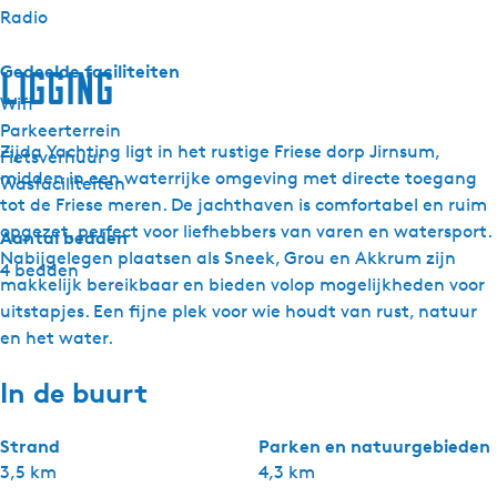
Radio
Gedeelde faciliteiten
Ligging
Wifi
Parkeerterrein
Zijda Yachting ligt in het rustige Friese dorp Jirnsum,
Fietsverhuur
midden in een waterrijke omgeving met directe toegang
Wasfaciliteiten
tot de Friese meren. De jachthaven is comfortabel en ruim
opgezet, perfect voor liefhebbers van varen en watersport.
Aantal bedden
Nabijgelegen plaatsen als Sneek, Grou en Akkrum zijn
4 bedden
makkelijk bereikbaar en bieden volop mogelijkheden voor
uitstapjes. Een fijne plek voor wie houdt van rust, natuur
en het water.
In de buurt
Strand
Parken en natuurgebieden
3,5 km
4,3 km