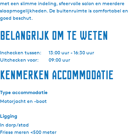
Z
met een slimme indeling, sfeervolle salon en meerdere
i
slaapmogelijkheden. De buitenruimte is comfortabel en
j
goed beschut.
d
Belangrijk om te weten
a
Y
a
Inchecken tussen:
13:00 uur - 16:30 uur
c
Uitchecken voor:
09:00 uur
h
t
Kenmerken accommodatie
i
n
g
Type accommodatie
-
Motorjacht en -boot
V
e
Ligging
r
In dorp/stad
a
Friese meren <500 meter
E