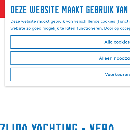
Deze website maakt gebruik van
menu
G
a
Deze website maakt gebruik van verschillende cookies (Functi
n
website zo goed mogelijk te laten functioneren. Door op acce
a
a
Alle cookie
r
d
Alleen noodzak
e
h
Voorkeuren
o
m
e
p
a
g
e
Zijda Yachting - Vera